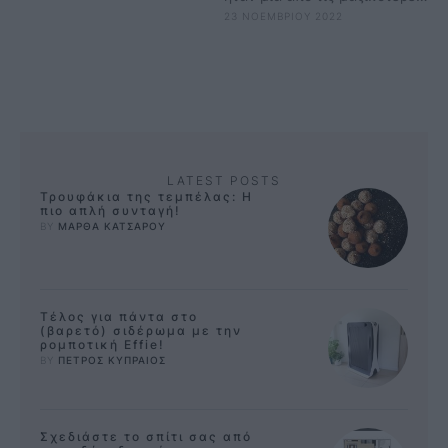
23 ΝΟΕΜΒΡΙΟΥ 2022
με τη συμμετοχή κορυφαίων
εταιρειών και πλήθος κόσμου
που …
LATEST POSTS
Τρουφάκια της τεμπέλας: Η
πιο απλή συνταγή!
BY 
ΜΑΡΘΑ ΚΑΤΣΑΡΟΥ
Τέλος για πάντα στο
(βαρετό) σιδέρωμα με την
ρομποτική Effie!
BY 
ΠΕΤΡΟΣ ΚΥΠΡΑΙΟΣ
Σχεδιάστε το σπίτι σας από