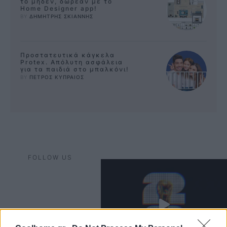
το μηδέν, δωρεάν με το
Home Designer app!
BY 
ΔΗΜΗΤΡΗΣ ΣΚΙΑΝΝΗΣ
Προστατευτικά κάγκελα
Protex. Απόλυτη ασφάλεια
για τα παιδιά στο μπαλκόνι!
BY 
ΠΕΤΡΟΣ ΚΥΠΡΑΙΟΣ
FOLLOW US