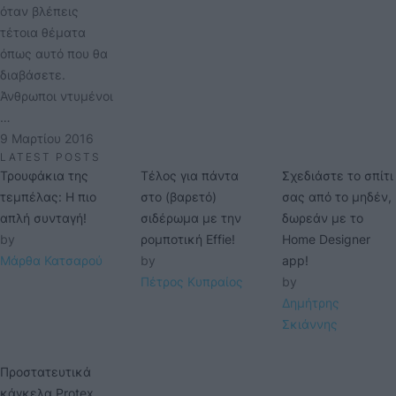
όταν βλέπεις
τέτοια θέματα
όπως αυτό που θα
διαβάσετε.
Άνθρωποι ντυμένοι
…
9 Μαρτίου 2016
LATEST POSTS
Τρουφάκια της
Τέλος για πάντα
Σχεδιάστε το σπίτι
τεμπέλας: Η πιο
στο (βαρετό)
σας από το μηδέν,
απλή συνταγή!
σιδέρωμα με την
δωρεάν με το
by 
ρομποτική Effie!
Home Designer
Μάρθα Κατσαρού
by 
app!
Πέτρος Κυπραίος
by 
Δημήτρης 
Σκιάννης
Προστατευτικά
κάγκελα Protex.