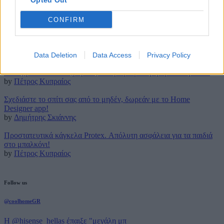
Opted Out
12 Ιουλίου 2016
CONFIRM
Latest posts
Τρουφάκια της τεμπέλας: Η πιο απλή συνταγή!
by
Μάρθα Κατσαρού
Data Deletion
Data Access
Privacy Policy
Τέλος για πάντα στο (βαρετό) σιδέρωμα με την ρομποτική Effie!
by
Πέτρος Κυπραίος
Σχεδιάστε το σπίτι σας από το μηδέν, δωρεάν με το Home
Designer app!
by
Δημήτρης Σκιάννης
Προστατευτικά κάγκελα Protex. Απόλυτη ασφάλεια για τα παιδιά
στο μπαλκόνι!
by
Πέτρος Κυπραίος
Follow us
@coolhomeGR
Η @hisense_hellas έπαιξε "μεγάλη μπ