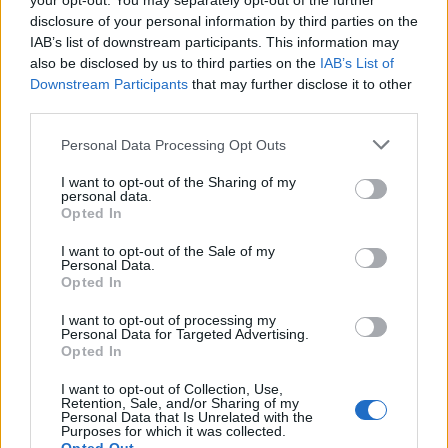
your opt-out. You may separately opt-out of the further
disclosure of your personal information by third parties on the
IAB’s list of downstream participants. This information may
also be disclosed by us to third parties on the
IAB’s List of
Downstream Participants
that may further disclose it to other
third parties.
Personal Data Processing Opt Outs
I want to opt-out of the Sharing of my
personal data.
Home
·
Ομπάμα
Opted In
Ετικέτα:
Ομπάμα
I want to opt-out of the Sale of my
Personal Data.
Opted In
in
DREAM HOME
I want to opt-out of processing my
Personal Data for Targeted Advertising.
Σ’ αυτό το εντυπωσιακό σπίτι θα μείνει ο Ομπάμα μετά το
Opted In
Λευκό Οίκο!
I want to opt-out of Collection, Use,
Retention, Sale, and/or Sharing of my
Ο Μπαράκ Ομπάμα μετράει αντίστροφα για το τέλος της θητείας
Personal Data that Is Unrelated with the
του ως πρόεδρος της Αμερικής και φυσικά όπως …
Purposes for which it was collected.