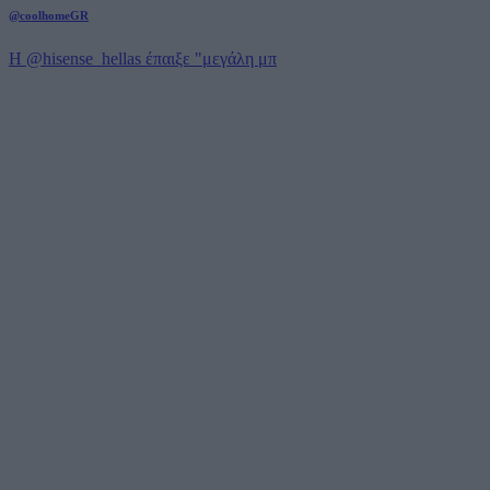
@coolhomeGR
Η @hisense_hellas έπαιξε "μεγάλη μπ