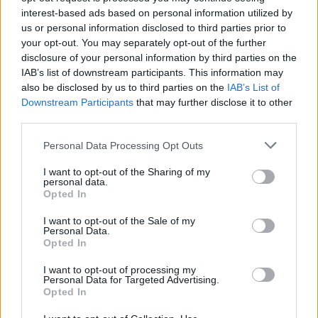
interest-based ads based on personal information utilized by
us or personal information disclosed to third parties prior to
your opt-out. You may separately opt-out of the further
disclosure of your personal information by third parties on the
IAB’s list of downstream participants. This information may
also be disclosed by us to third parties on the
IAB’s List of
Downstream Participants
that may further disclose it to other
third parties.
Personal Data Processing Opt Outs
I want to opt-out of the Sharing of my
personal data.
Home
·
Παγωτό με στέβια
Opted In
Ετικέτα:
Παγωτό με στέβια
I want to opt-out of the Sale of my
Personal Data.
Opted In
in
ΜΑΓΕΙΡΙΚΗ
I want to opt-out of processing my
Personal Data for Targeted Advertising.
Παγωτό με στέβια: Απολαύστε την απόλυτη γεύση χωρίς
Opted In
ενοχές