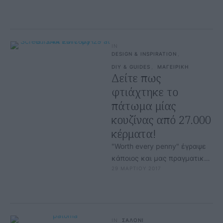
στο Λονδίνο και οι ιδιοκτήτες
…
IN
DESIGN & INSPIRATION
,
DIY & GUIDES
,
ΜΑΓΕΙΡΙΚΗ
Δείτε πως
φτιάχτηκε το
πάτωμα μίας
κουζίνας από 27.000
κέρματα!
"Worth every penny" έγραψε
κάποιος και μας πραγματικά
29 ΜΑΡΤΙΟΥ 2017
μας έκανε να γελάσουμε
πολύ, ωστόσο αυτή
ανακαίνιση δεν είναι …
IN
ΣΑΛΟΝΙ