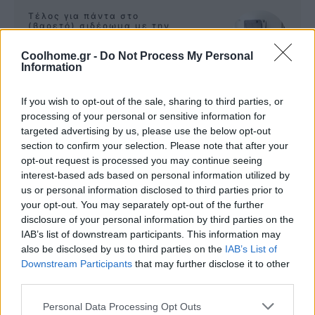
Τέλος για πάντα στο
(βαρετό) σιδέρωμα με την
ρομποτική Effie!
BY 
ΠΕΤΡΟΣ ΚΥΠΡΑΙΟΣ
Coolhome.gr -
Do Not Process My Personal
Information
Σχεδιάστε το σπίτι σας από
If you wish to opt-out of the sale, sharing to third parties, or
το μηδέν, δωρεάν με το
processing of your personal or sensitive information for
Home Designer app!
targeted advertising by us, please use the below opt-out
BY 
ΔΗΜΗΤΡΗΣ ΣΚΙΑΝΝΗΣ
section to confirm your selection. Please note that after your
opt-out request is processed you may continue seeing
interest-based ads based on personal information utilized by
Προστατευτικά κάγκελα
us or personal information disclosed to third parties prior to
Protex. Απόλυτη ασφάλεια
your opt-out. You may separately opt-out of the further
για τα παιδιά στο μπαλκόνι!
BY 
ΠΕΤΡΟΣ ΚΥΠΡΑΙΟΣ
disclosure of your personal information by third parties on the
IAB’s list of downstream participants. This information may
also be disclosed by us to third parties on the
IAB’s List of
Downstream Participants
that may further disclose it to other
third parties.
Personal Data Processing Opt Outs