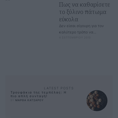
Πως να καθαρίσετε
το ξύλινο πάτωμα
εύκολα
Δεν είσαι σίγουρη για τον
καλύτερο τρόπο να
4 ΣΕΠΤΕΜΒΡΙΟΥ 2015
καθαρίσεις τα ξύλινα
πατώματα γιατί φοβάσαι
μήπως καταστραφούν;
Προσπαθείς κάθε …
LATEST POSTS
Τρουφάκια της τεμπέλας: Η
πιο απλή συνταγή!
BY 
ΜΑΡΘΑ ΚΑΤΣΑΡΟΥ