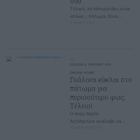
σου
Τελικά, το πάτωμα δεν είναι
απλώς… πάτωμα. Είναι
2 ΜΑΪΟΥ 2025
δήλωση, είναι βάση, είναι
διάθεση. Εσύ τι διάθεση
θέλεις να …
IN
DESIGN & INSPIRATION
,
DREAM HOME
Γυάλινοι κύκλοι στο
πάτωμα για
περισσότερο φως;
Τέλειο!
Η Andy Martin
Architecture ανάλαβε να
22 ΑΠΡΙΛΙΟΥ 2017
κάνει re-design σ' ένα
εντυπωσιακό σπίτι 5 ορόφων