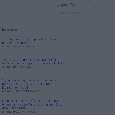
χώρου. Όχι …
12 ΜΑΪ́ΟΥ 2025
Latest posts
Τρουφάκια της τεμπέλας: Η πιο
απλή συνταγή!
BY
ΜΆΡΘΑ ΚΑΤΣΑΡΟΎ
Τέλος για πάντα στο (βαρετό)
σιδέρωμα με την ρομποτική Effie!
BY
ΠΈΤΡΟΣ ΚΥΠΡΑΊΟΣ
Σχεδιάστε το σπίτι σας από το
μηδέν, δωρεάν με το Home
Designer app!
BY
ΔΗΜΉΤΡΗΣ ΣΚΙΆΝΝΗΣ
Προστατευτικά κάγκελα Protex.
Απόλυτη ασφάλεια για τα παιδιά
στο μπαλκόνι!
BY
ΠΈΤΡΟΣ ΚΥΠΡΑΊΟΣ