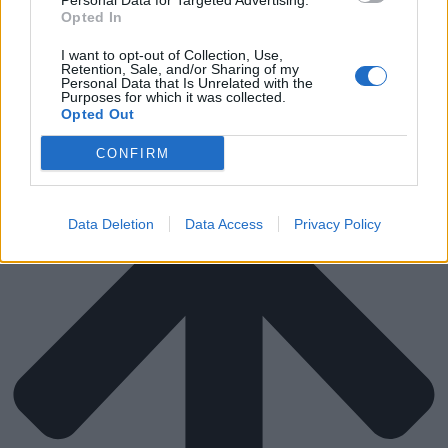
Personal Data for Targeted Advertising.
ΒΑΦΕΣ & ΕΡΓΑΛΕΙΑ
Opted In
ΣΚΙΑΣΗ
ΜΕΤΑΚΟΜΙΣΗ
I want to opt-out of Collection, Use,
ΔΙΑΓΩΝΙΣΜΟΙ
Retention, Sale, and/or Sharing of my
Personal Data that Is Unrelated with the
Purposes for which it was collected.
Αναζήτηση
Opted Out
CONFIRM
Data Deletion
Data Access
Privacy Policy