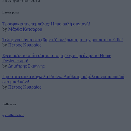
24 Αυγούστου 2016
Latest posts
Τρουφάκια της τεμπέλας: Η πιο απλή συνταγή!
by
Μάρθα Κατσαρού
Τέλος για πάντα στο (βαρετό) σιδέρωμα με την ρομποτική Effie!
by
Πέτρος Κυπραίος
Σχεδιάστε το σπίτι σας από το μηδέν, δωρεάν με το Home
Designer app!
by
Δημήτρης Σκιάννης
Προστατευτικά κάγκελα Protex. Απόλυτη ασφάλεια για τα παιδιά
στο μπαλκόνι!
by
Πέτρος Κυπραίος
Follow us
@coolhomeGR