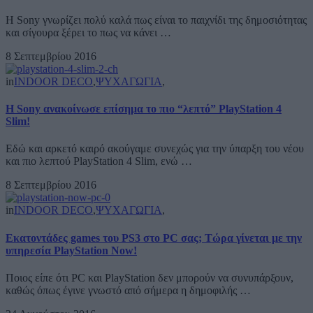
H Sony γνωρίζει πολύ καλά πως είναι το παιχνίδι της δημοσιότητας
και σίγουρα ξέρει το πως να κάνει …
8 Σεπτεμβρίου 2016
in
INDOOR DECO
,
ΨΥΧΑΓΩΓΙΑ
,
Η Sony ανακοίνωσε επίσημα το πιο “λεπτό” PlayStation 4
Slim!
Εδώ και αρκετό καιρό ακούγαμε συνεχώς για την ύπαρξη του νέου
και πιο λεπτού PlayStation 4 Slim, ενώ …
8 Σεπτεμβρίου 2016
in
INDOOR DECO
,
ΨΥΧΑΓΩΓΙΑ
,
Εκατοντάδες games του PS3 στο PC σας; Τώρα γίνεται με την
υπηρεσία PlayStation Now!
Ποιος είπε ότι PC και PlayStation δεν μπορούν να συνυπάρξουν,
καθώς όπως έγινε γνωστό από σήμερα η δημοφιλής …