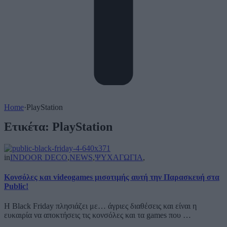
Home
·
PlayStation
Ετικέτα:
PlayStation
in
INDOOR DECO
,
NEWS
,
ΨΥΧΑΓΩΓΙΑ
,
Κονσόλες και videogames μισοτιμής αυτή την Παρασκευή στα
Public!
Η Black Friday πλησιάζει με… άγριες διαθέσεις και είναι η
ευκαιρία να αποκτήσεις τις κονσόλες και τα games που …