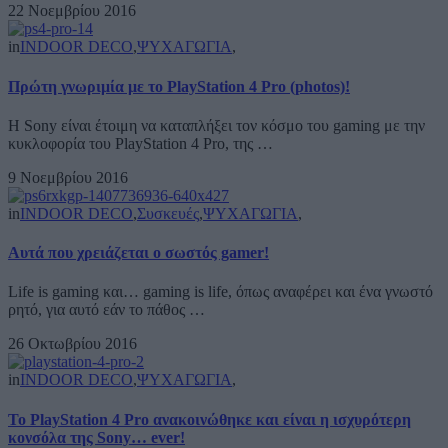
22 Νοεμβρίου 2016
in
INDOOR DECO
,
ΨΥΧΑΓΩΓΙΑ
,
Πρώτη γνωριμία με το PlayStation 4 Pro (photos)!
Η Sony είναι έτοιμη να καταπλήξει τον κόσμο του gaming με την
κυκλοφορία του PlayStation 4 Pro, της …
9 Νοεμβρίου 2016
in
INDOOR DECO
,
Συσκευές
,
ΨΥΧΑΓΩΓΙΑ
,
Αυτά που χρειάζεται ο σωστός gamer!
Life is gaming και… gaming is life, όπως αναφέρει και ένα γνωστό
ρητό, για αυτό εάν το πάθος …
26 Οκτωβρίου 2016
in
INDOOR DECO
,
ΨΥΧΑΓΩΓΙΑ
,
To PlayStation 4 Pro ανακοινώθηκε και είναι η ισχυρότερη
κονσόλα της Sony… ever!