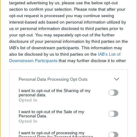
PERSONAL CARE
targeted advertising by us, please use the below opt-out
HOME SECURITY
section to confirm your selection. Please note that after your
ΦΩΤΙΣΜΟΣ
opt-out request is processed you may continue seeing
INDOOR
interest-based ads based on personal information utilized by
ΣΑΛΟΝΙ
us or personal information disclosed to third parties prior to
ΚΟΥΖΙΝΑ
ΜΠΑΝΙΟ
your opt-out. You may separately opt-out of the further
ΥΠΝΟΔΩΜΑΤΙΟ
disclosure of your personal information by third parties on the
ΠΑΙΔΙΚΟ ΔΩΜΑΤΙΟ
IAB’s list of downstream participants. This information may
HOME OFFICE
also be disclosed by us to third parties on the
IAB’s List of
OUTDOOR
Downstream Participants
that may further disclose it to other
ΚΗΠΟΣ
third parties.
ΒΕΡΑΝΤΑ
ΠΙΣΙΝΑ
ΓΚΑΡΑΖ
Personal Data Processing Opt Outs
DIY & GUIDES
DIY
I want to opt-out of the Sharing of my
personal data.
ΟΡΓΑΝΩΣΗ & TIPS
Opted In
@HOME
FITNESS
ΨΥΧΑΓΩΓΙΑ
I want to opt-out of the Sale of my
Personal Data.
ΜΑΓΕΙΡΙΚΗ
Opted In
PETS
PLUS
I want to opt-out of processing my
ΑΝΑΚΑΙΝΙΣΗ