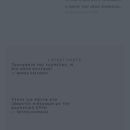
ο όγκος των νέων συσκευών
11 ΙΑΝΟΥΑΡΙΟΥ 2016
ήταν τόσο μεγάλος που θα
θέλαμε πολλές …
LATEST POSTS
Τρουφάκια της τεμπέλας: Η
πιο απλή συνταγή!
BY 
ΜΑΡΘΑ ΚΑΤΣΑΡΟΥ
Τέλος για πάντα στο
(βαρετό) σιδέρωμα με την
ρομποτική Effie!
BY 
ΠΕΤΡΟΣ ΚΥΠΡΑΙΟΣ