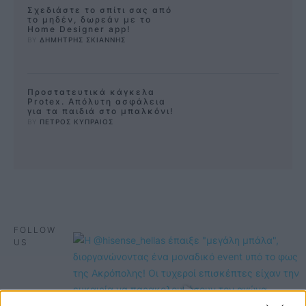
Σχεδιάστε το σπίτι σας από
το μηδέν, δωρεάν με το
Home Designer app!
BY 
ΔΗΜΗΤΡΗΣ ΣΚΙΑΝΝΗΣ
Προστατευτικά κάγκελα
Protex. Απόλυτη ασφάλεια
για τα παιδιά στο μπαλκόνι!
BY 
ΠΕΤΡΟΣ ΚΥΠΡΑΙΟΣ
FOLLOW
US