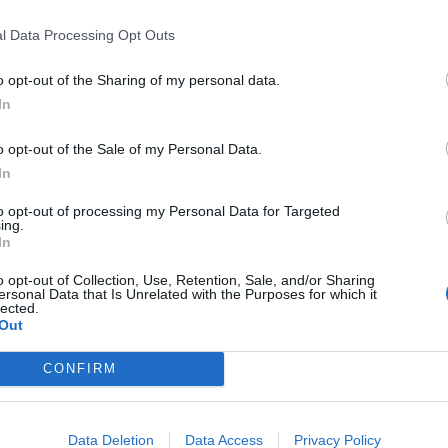
φαίνεται το Hong Kong από ένα dron
l Data Processing Opt Outs
Kong που θεωρείται μια πυκνοκατοικημένη πόλη,
o opt-out of the Sharing of my personal data.
In
o opt-out of the Sale of my Personal Data.
In
to opt-out of processing my Personal Data for Targeted
ing.
In
o opt-out of Collection, Use, Retention, Sale, and/or Sharing
ersonal Data that Is Unrelated with the Purposes for which it
lected.
Out
CONFIRM
Data Deletion
Data Access
Privacy Policy