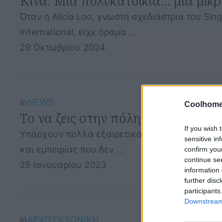
Κίνα: Μια πολυκατοικία… μια μικ
Όταν η Alicia Loo, γνωστή σχεδιάστρια του Sin
International, είχε όραμα …
29 Οκτωβρίου 2024
in
NEWS
Coolhome
Το να ζεις στην πόλη είναι κατάλλ
If you wish 
Υπάρχουν πολλά εξαιρετικά πράγματα για τη ζ
sensitive in
και εμπειρίας που δεν …
confirm you
continue se
25 Ιανουαρίου 2023
information 
further disc
participants
Downstream 
in
ΑΡΧΙΤΕΚΤΟΝΙΚΗ