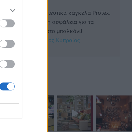
e;
Προστατευτικά κάγκελα Protex.
Απόλυτη ασφάλεια για τα
παιδιά στο μπαλκόνι!
by 
Πέτρος Κυπραίος