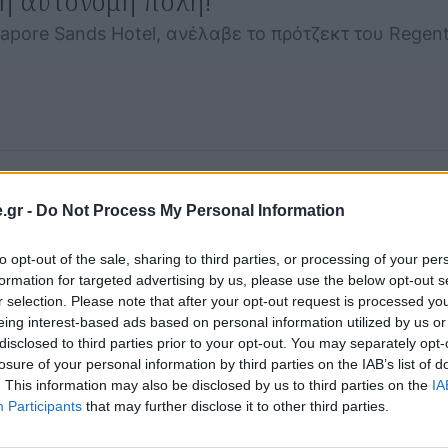
ρή αυτόνομη πόλη!
gapore Sands Hotel, ανέλαβε το πρότζεκτ του Regen
.gr -
Do Not Process My Personal Information
ηλο για σένα;
to opt-out of the sale, sharing to third parties, or processing of your per
ωή στην πόλη, μεταξύ αυτών μια ποικιλία πολιτισμ
formation for targeted advertising by us, please use the below opt-out s
r selection. Please note that after your opt-out request is processed y
eing interest-based ads based on personal information utilized by us or
disclosed to third parties prior to your opt-out. You may separately opt-
losure of your personal information by third parties on the IAB’s list of
. This information may also be disclosed by us to third parties on the
IA
Participants
that may further disclose it to other third parties.