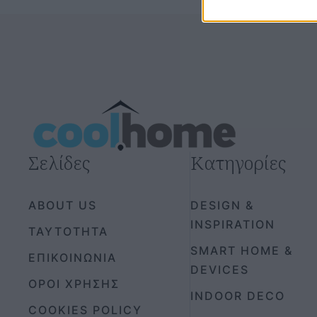
Σελίδες
Κατηγορίες
ABOUT US
DESIGN &
INSPIRATION
ΤΑΥΤΟΤΗΤΑ
SMART HOME &
ΕΠΙΚΟΙΝΩΝΙΑ
DEVICES
ΟΡΟΙ ΧΡΗΣΗΣ
INDOOR DECO
COOKIES POLICY