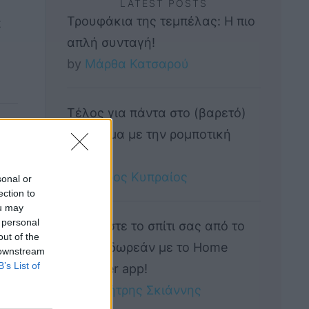
LATEST POSTS
Τρουφάκια της τεμπέλας: Η πιο
t
απλή συνταγή!
by 
Μάρθα Κατσαρού
Τέλος για πάντα στο (βαρετό)
σιδέρωμα με την ρομποτική
Effie!
by 
Πέτρος Κυπραίος
sonal or
ού
ection to
ou may
 personal
Σχεδιάστε το σπίτι σας από το
out of the
μηδέν, δωρεάν με το Home
 downstream
B’s List of
Designer app!
by 
Δημήτρης Σκιάννης