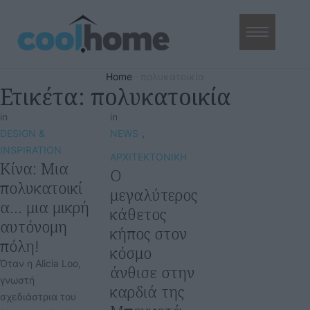
Home
·
πολυκατοικία
Ετικέτα:
πολυκατοικία
in
in
DESIGN & 
NEWS
,
INSPIRATION
ΑΡΧΙΤΕΚΤΟΝΙΚΗ
Κίνα: Μια
Ο
πολυκατοικί
μεγαλύτερος
α… μια μικρή
κάθετος
αυτόνομη
κήπος στον
πόλη!
κόσμο
Όταν η Alicia Loo,
άνθισε στην
γνωστή
καρδιά της
σχεδιάστρια του