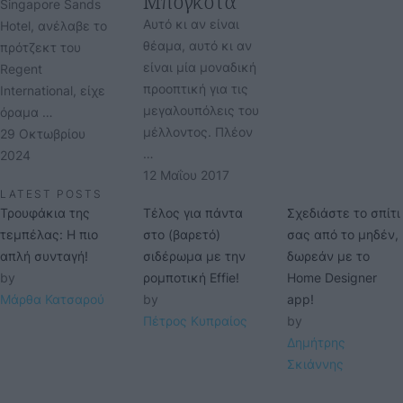
Μπογκοτά
Singapore Sands
Αυτό κι αν είναι
Hotel, ανέλαβε το
θέαμα, αυτό κι αν
πρότζεκτ του
είναι μία μοναδική
Regent
προοπτική για τις
International, είχε
μεγαλουπόλεις του
όραμα …
μέλλοντος. Πλέον
29 Οκτωβρίου 
…
2024
12 Μαΐου 2017
LATEST POSTS
Τρουφάκια της
Τέλος για πάντα
Σχεδιάστε το σπίτι
τεμπέλας: Η πιο
στο (βαρετό)
σας από το μηδέν,
απλή συνταγή!
σιδέρωμα με την
δωρεάν με το
by 
ρομποτική Effie!
Home Designer
Μάρθα Κατσαρού
by 
app!
Πέτρος Κυπραίος
by 
Δημήτρης 
Σκιάννης