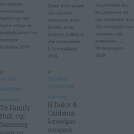
για παροχή
τεχνολογίας δεν
Sharp στην αγορά
καινοτόμων
θα μπορούσε να
των λευκών
προϊόντων που
μην επηρεάσει και
συσκευών στην
έχουν στόχο να
την κατηγορία των
Ελλάδα είναι
αναβαθμίσουν την
οικιακών μας
γεγονός, καθώς η
ποιότητα …
συσκευών. …
νέα συνεργασία …
8 Ιουλίου 2019
18 Ιανουαρίου 
5 Σεπτεμβρίου 
2018
2018
in
in
IFA 2017
,
DESIGN & 
,
INSPIRATION
ΜΑΓΕΙΡΙΚΗ
,
Συσκευές
Συσκευές
Η Dolce &
Τα Family
Cabbana
Hub της
λανσάρει
Samsung
ονειρικά
είναι το