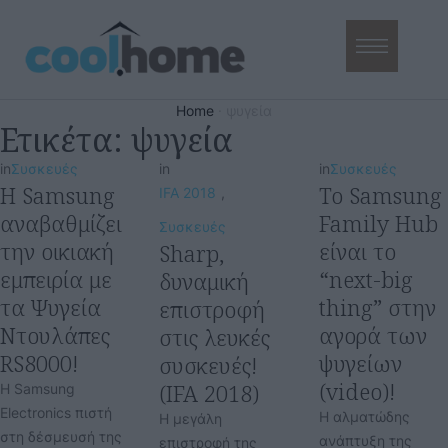
Home
·
ψυγεία
Ετικέτα:
ψυγεία
in
Συσκευές
in
in
Συσκευές
H Samsung
Το Samsung
IFA 2018
,
αναβαθμίζει
Family Hub
Συσκευές
την οικιακή
είναι το
Sharp,
εμπειρία με
“next-big
δυναμική
τα Ψυγεία
thing” στην
επιστροφή
Ντουλάπες
αγορά των
στις λευκές
RS8000!
ψυγείων
συσκευές!
(video)!
(IFA 2018)
Η Samsung
Electronics πιστή
Η αλματώδης
Η μεγάλη
στη δέσμευσή της
ανάπτυξη της
επιστροφή της