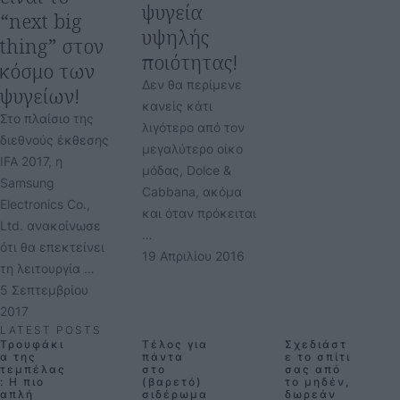
ψυγεία
“next big
υψηλής
thing” στον
ποιότητας!
κόσμο των
Δεν θα περίμενε
ψυγείων!
κανείς κάτι
Στο πλαίσιο της
λιγότερο από τον
διεθνούς έκθεσης
μεγαλύτερο οίκο
IFA 2017, η
μόδας, Dolce &
Samsung
Cabbana, ακόμα
Electronics Co.,
και όταν πρόκειται
Ltd. ανακοίνωσε
…
ότι θα επεκτείνει
19 Απριλίου 2016
τη λειτουργία …
5 Σεπτεμβρίου 
2017
LATEST POSTS
Τρουφάκι
Τέλος για
Σχεδιάστ
α της
πάντα
ε το σπίτι
τεμπέλας
στο
σας από
: Η πιο
(βαρετό)
το μηδέν,
απλή
σιδέρωμα
δωρεάν