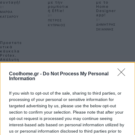
συνταγή!
με την
με το
ρομποτικ
Home
BY 
ή Effie!
Designer
ΜΑΡΘΑ 
app!
BY 
ΚΑΤΣΑΡΟΥ
BY 
ΠΕΤΡΟΣ 
ΔΗΜΗΤΡΗΣ 
ΚΥΠΡΑΙΟΣ
ΣΚΙΑΝΝΗΣ
Προστατε
υτικά
κάγκελα
Protex.
Απόλυτη
ασφάλεια
για τα
παιδιά
Coolhome.gr -
Do Not Process My Personal
στο
Information
μπαλκόνι
!
BY 
If you wish to opt-out of the sale, sharing to third parties, or
ΠΕΤΡΟΣ 
processing of your personal or sensitive information for
ΚΥΠΡΑΙΟΣ
FOLLOW US
targeted advertising by us, please use the below opt-out
section to confirm your selection. Please note that after your
opt-out request is processed you may continue seeing
interest-based ads based on personal information utilized by
us or personal information disclosed to third parties prior to