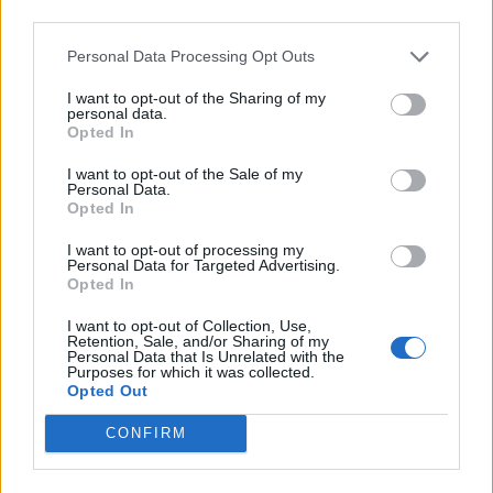
26 Ιουνίου 2018
…
third parties.
InstaView Door-in-
29 Αυγούστου 
Door™
Personal Data Processing Opt Outs
2018
GMX936SBHV. Με
…
I want to opt-out of the Sharing of my
personal data.
16 Αυγούστου 2018
Opted In
I want to opt-out of the Sale of my
in
ΜΑΓΕΙΡΙΚΗ
Personal Data.
Η LG και ο
Opted In
κορυφαίος
I want to opt-out of processing my
σεφ Άκης
Personal Data for Targeted Advertising.
Opted In
Πετρετζίκης
I want to opt-out of Collection, Use,
έχουν την
Retention, Sale, and/or Sharing of my
Personal Data that Is Unrelated with the
#sintagitisep
Purposes for which it was collected.
itixias
Opted Out
Η LG Electronics
CONFIRM
(LG) στο πλαίσιο
της προωθητικής