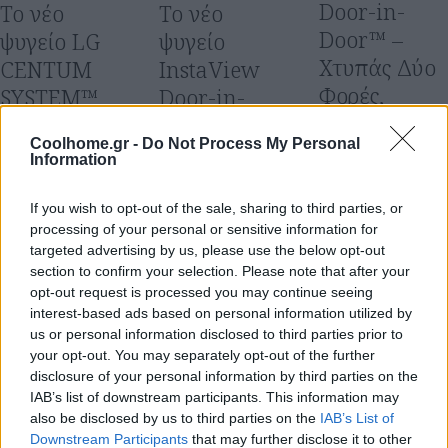
Door-in-
Το νέο
Το νέο
Door™ –
ψυγείο LG
ψυγείο
Χτυπάς Δύο
CENTUM
InstaView
Φορές,
SYSTEM™
Door-in-
Βλέπεις
ανεβάζει τον
Door της LG
Coolhome.gr -
Do Not Process My Personal
Μέσα & Όλα
πήχη της
προσφέρει
Information
Μένουν
ενεργειακής
ακόμα
Cool!
απόδοσης
μεγαλύτερη
If you wish to opt-out of the sale, sharing to third parties, or
processing of your personal or sensitive information for
στην IFA
απόδοση και
Η LG Electronics
targeted advertising by us, please use the below opt-out
(LG) κυκλοφόρησε
2018!
άνεση στους
section to confirm your selection. Please note that after your
μια σειρά από
χρήστες!
Η LG Electronics
opt-out request is processed you may continue seeing
χιουμοριστικά
interest-based ads based on personal information utilized by
(LG) αναμένεται
Η LG Electronics
videos που
us or personal information disclosed to third parties prior to
να καινοτομήσει
(LG) παρουσιάζει
τονίζουν την
your opt-out. You may separately opt-out of the further
για άλλη μια φορά
στην ελληνική
disclosure of your personal information by third parties on the
καινοτόμα
με την αποκάλυψη
αγορά το νέο
IAB’s list of downstream participants. This information may
λειτουργία knock-
του νέου της
μοντέλο ψυγείου
also be disclosed by us to third parties on the
IAB’s List of
on του InstaView …
ψυγειοκαταψύκτη
Multi Door
Downstream Participants
that may further disclose it to other