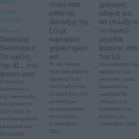
DEVICES
ντουλάπα
χρήσιμος
κάθετης
οδηγός για
ΛΕΥΚΕΣ 
,
διάταξης της
να επιλέξετε
ΣΥΣΚΕΥΕΣ
LG με
το σωστό
Συσκευές
Samsung
κορυφαία
μέγεθος
Electronics:
χαρακτηριστ
ψυγείου από
Τα οφέλη
ικά
την LG
της ΑΙ… στο
Το νέο Ψυγείο
Εάν σχεδιάζετε να
ψυγείο μας!
Ντουλάπα Κάθετης
αγοράσετε ένα
Διάταξης (SxS)
νέο ψυγείο, είναι
Η Samsung
GSLV71MCTD της
σημαντικό να
Electronics Co.,
LG Electronics (LG)
γνωρίζετε τις
Ltd. παρουσιάζει,
αποτελεί μία
επιλογές στις
στο πλαίσιο της
ακόμα προσθήκη
διαστάσεις των
CES® 2024, τα
στο μεγάλος …
ψυγείων, τα …
νεότερα προϊόντα,
8 Δεκεμβρίου 
1 Νοεμβρίου 2023
εφαρμογές και
2023
λειτουργίες