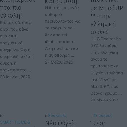
κατάσταση!
ητα πιο
με MoodUP
Η διατήρηση ενός
εύκολη!
™ στην
καθαρού
περιβάλλοντος για
ελληνική
Και τελικά, αυτό
τα τρόφιμά σου
είναι που κάνει
αγορά
δεν απαιτεί
ένα σπίτι
Η LG Electronics
ιδιαίτερο κόπο.
πραγματικά
(LG) λανσάρει
Λίγη συνέπεια και
σύγχρονο. Όχι η
στην ελληνική
η αξιοποίηση …
υπερβολή, αλλά η
αγορά το
27 Μαΐου 2026
άνεση, η
πρωτοποριακό
πρακτικότητα …
ψυγείο ντουλάπα
23 Ιουνίου 2026
InstaView™ με
MoodUP™, που
φέρνει χρώμα …
29 Μαΐου 2024
in
in
Συσκευές
in
Συσκευές
Νέο ψυγείο
Ένας
SMART HOME & 
,