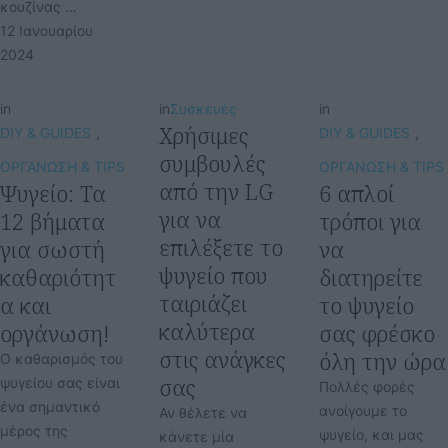
κουζίνας …
12 Ιανουαρίου 
2024
in
in
Συσκευές
in
Χρήσιμες
DIY & GUIDES
,
DIY & GUIDES
,
συμβουλές
ΟΡΓΑΝΩΣΗ & TIPS
ΟΡΓΑΝΩΣΗ & TIPS
από την LG
Ψυγείο: Τα
6 απλοί
για να
12 βήματα
τρόποι για
επιλέξετε το
για σωστή
να
ψυγείο που
καθαριότητ
διατηρείτε
ταιριάζει
α και
το ψυγείο
καλύτερα
οργάνωση!
σας φρέσκο
στις ανάγκες
όλη την ώρα
Ο καθαρισμός του
σας
ψυγείου σας είναι
Πολλές φορές
ένα σημαντικό
ανοίγουμε το
Αν θέλετε να
μέρος της
ψυγείο, και μας
κάνετε μία