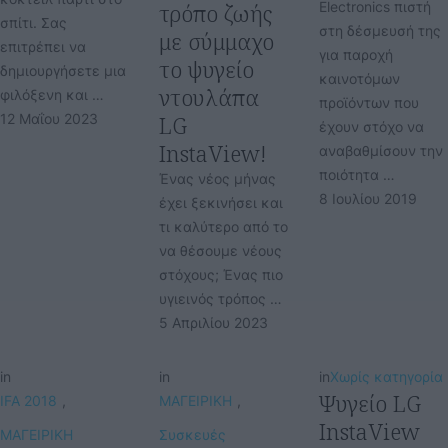
τρόπο ζωής
Electronics πιστή
σπίτι. Σας
στη δέσμευσή της
με σύμμαχο
επιτρέπει να
για παροχή
το ψυγείο
δημιουργήσετε μια
καινοτόμων
ντουλάπα
φιλόξενη και …
προϊόντων που
12 Μαΐου 2023
LG
έχουν στόχο να
InstaView!
αναβαθμίσουν την
ποιότητα …
Ένας νέος μήνας
8 Ιουλίου 2019
έχει ξεκινήσει και
τι καλύτερο από το
να θέσουμε νέους
στόχους; Ένας πιο
υγιεινός τρόπος …
5 Απριλίου 2023
in
in
in
Χωρίς κατηγορία
Ψυγείο LG
IFA 2018
,
ΜΑΓΕΙΡΙΚΗ
,
InstaView
ΜΑΓΕΙΡΙΚΗ
Συσκευές