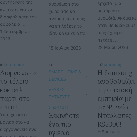
συντήρησης της
έρχεται μια
ανανέωση στο
κουζίνας για να
δυσάρεστη
χώρο σας και
διασφαλίσετε την
μυρωδιά. Ακόμα κι
αναρωτιέστε πώς
ασφάλεια …
όταν βεβαιωθούμε
να επιλέξετε το
1 Σεπτεμβρίου 
πώς έχουμε
ιδανικό ψυγείο που
2023
πετάξει …
…
29 Μαΐου 2023
18 Ιουλίου 2023
in
Συσκευές
in
in
Συσκευές
Διοργάνωσε
H Samsung
SMART HOME & 
,
το τέλειο
DEVICES
αναβαθμίζει
κοκτέιλ
την οικιακή
ΛΕΥΚΕΣ 
,
πάρτι στο
εμπειρία με
ΣΥΣΚΕΥΕΣ
σπίτι!
τα Ψυγεία
Συσκευές
Ξεκινήστε
Ντουλάπες
Υπάρχει κάτι
μαγικό στο να
ένα πιο
RS8000!
διοργανώνεις ένα
υγιεινό
Η Samsung
κοκτέιλ πάρτι στο