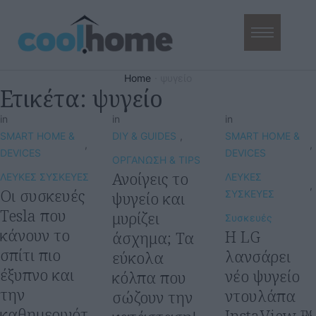
Home
·
ψυγείο
Ετικέτα:
ψυγείο
in
in
in
SMART HOME & 
DIY & GUIDES
,
SMART HOME & 
,
,
DEVICES
DEVICES
ΟΡΓΑΝΩΣΗ & TIPS
Ανοίγεις το
ΛΕΥΚΕΣ ΣΥΣΚΕΥΕΣ
ΛΕΥΚΕΣ 
,
Οι συσκευές
ψυγείο και
ΣΥΣΚΕΥΕΣ
Tesla που
μυρίζει
Συσκευές
κάνουν το
Η LG
άσχημα; Τα
σπίτι πιο
λανσάρει
εύκολα
έξυπνο και
νέο ψυγείο
κόλπα που
την
ντουλάπα
σώζουν την
καθημερινότ
InstaView ™