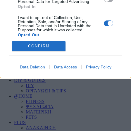
PERSONAL CARE
Personal Data for Targeted Advertising.
Opted In
HOME SECURITY
ΦΩΤΙΣΜΟΣ
INDOOR
I want to opt-out of Collection, Use,
Retention, Sale, and/or Sharing of my
ΣΑΛΟΝΙ
Personal Data that Is Unrelated with the
ΚΟΥΖΙΝΑ
Purposes for which it was collected.
ΜΠΑΝΙΟ
Opted Out
ΥΠΝΟΔΩΜΑΤΙΟ
ΠΑΙΔΙΚΟ ΔΩΜΑΤΙΟ
CONFIRM
HOME OFFICE
OUTDOOR
ΚΗΠΟΣ
ΒΕΡΑΝΤΑ
Data Deletion
Data Access
Privacy Policy
ΠΙΣΙΝΑ
ΓΚΑΡΑΖ
DIY & GUIDES
DIY
ΟΡΓΑΝΩΣΗ & TIPS
@HOME
FITNESS
ΨΥΧΑΓΩΓΙΑ
ΜΑΓΕΙΡΙΚΗ
PETS
PLUS
ΑΝΑΚΑΙΝΙΣΗ