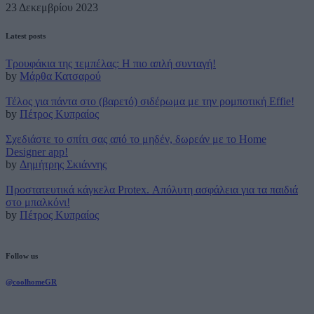
23 Δεκεμβρίου 2023
Latest posts
Τρουφάκια της τεμπέλας: Η πιο απλή συνταγή!
by
Μάρθα Κατσαρού
Τέλος για πάντα στο (βαρετό) σιδέρωμα με την ρομποτική Effie!
by
Πέτρος Κυπραίος
Σχεδιάστε το σπίτι σας από το μηδέν, δωρεάν με το Home
Designer app!
by
Δημήτρης Σκιάννης
Προστατευτικά κάγκελα Protex. Απόλυτη ασφάλεια για τα παιδιά
στο μπαλκόνι!
by
Πέτρος Κυπραίος
Follow us
@coolhomeGR