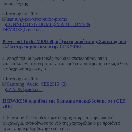
συσκευές της …
8 Ιανουαρίου 2016
in
CONNECTING HOME
,
SMART HOME &
DEVICES
,
Συσκευές
,
Powerbot Turbo VR9350, η έξυπνη σκούπα της Samsung που
κλέβει την παράσταση στην CES 2016!
Η εποχή που οι ηλεκτρικές σκούπες αποτελούσαν απλά
«απρόσωπα» μηχανήματα έχει περάσει ανεπιστρεπτί, καθώς πλέον
η σύγχρονη τεχνολογία …
7 Ιανουαρίου 2016
in
ΣΑΛΟΝΙ
,
Συσκευές
,
Η HW-K950 soundbar της Samsung αποκαλύφθηκε στη CES
2016
Η Samsung Electronics, πρωτοπόρος εταιρεία στην οικιακή
ψυχαγωγία, ανακοίνωσε το νέο της χαρτοφυλάκιο με προϊόντα
ήχου, συμπεριλαμβανομένης της …