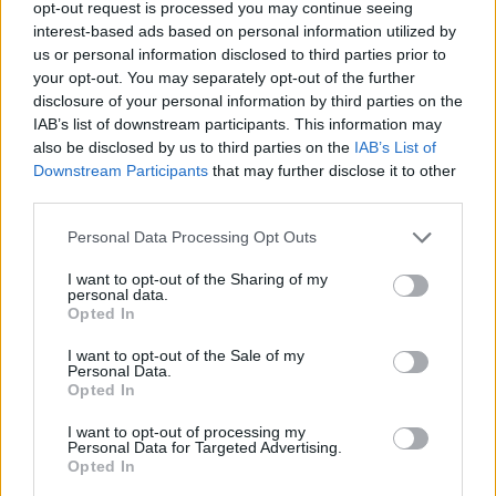
PERSONAL CARE
opt-out request is processed you may continue seeing
HOME SECURITY
interest-based ads based on personal information utilized by
ΦΩΤΙΣΜΟΣ
us or personal information disclosed to third parties prior to
INDOOR
your opt-out. You may separately opt-out of the further
ΣΑΛΟΝΙ
disclosure of your personal information by third parties on the
ΚΟΥΖΙΝΑ
IAB’s list of downstream participants. This information may
ΜΠΑΝΙΟ
ΥΠΝΟΔΩΜΑΤΙΟ
also be disclosed by us to third parties on the
IAB’s List of
ΠΑΙΔΙΚΟ ΔΩΜΑΤΙΟ
Downstream Participants
that may further disclose it to other
HOME OFFICE
third parties.
OUTDOOR
ΚΗΠΟΣ
Personal Data Processing Opt Outs
ΒΕΡΑΝΤΑ
ΠΙΣΙΝΑ
I want to opt-out of the Sharing of my
ΓΚΑΡΑΖ
personal data.
DIY & GUIDES
Opted In
DIY
ΟΡΓΑΝΩΣΗ & TIPS
I want to opt-out of the Sale of my
@HOME
Personal Data.
FITNESS
Opted In
ΨΥΧΑΓΩΓΙΑ
ΜΑΓΕΙΡΙΚΗ
I want to opt-out of processing my
PETS
Personal Data for Targeted Advertising.
PLUS
Opted In
ΑΝΑΚΑΙΝΙΣΗ