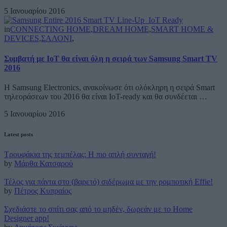
5 Ιανουαρίου 2016
in
CONNECTING HOME
,
DREAM HOME
,
SMART HOME &
DEVICES
,
ΣΑΛΟΝΙ
,
Συμβατή με ΙοΤ θα είναι όλη η σειρά των Samsung Smart TV
2016
Η Samsung Electronics, ανακοίνωσε ότι ολόκληρη η σειρά Smart
τηλεοράσεων του 2016 θα είναι IoT-ready και θα συνδέεται …
5 Ιανουαρίου 2016
Latest posts
Τρουφάκια της τεμπέλας: Η πιο απλή συνταγή!
by
Μάρθα Κατσαρού
Τέλος για πάντα στο (βαρετό) σιδέρωμα με την ρομποτική Effie!
by
Πέτρος Κυπραίος
Σχεδιάστε το σπίτι σας από το μηδέν, δωρεάν με το Home
Designer app!