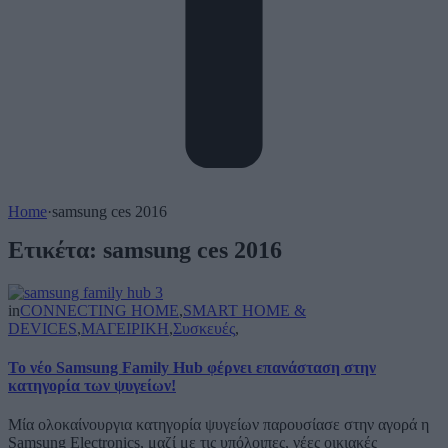
Home
·
samsung ces 2016
Ετικέτα:
samsung ces 2016
in
CONNECTING HOME
,
SMART HOME &
DEVICES
,
ΜΑΓΕΙΡΙΚΗ
,
Συσκευές
,
To νέο Samsung Family Hub φέρνει επανάσταση στην
κατηγορία των ψυγείων!
Μία ολοκαίνουργια κατηγορία ψυγείων παρουσίασε στην αγορά η
Samsung Electronics, μαζί με τις υπόλοιπες, νέες οικιακές