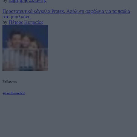
by
Δημήτρης Σκιάννης
Προστατευτικά κάγκελα Protex. Απόλυτη ασφάλεια για τα παιδιά
στο μπαλκόνι!
by
Πέτρος Κυπραίος
Follow us
@coolhomeGR