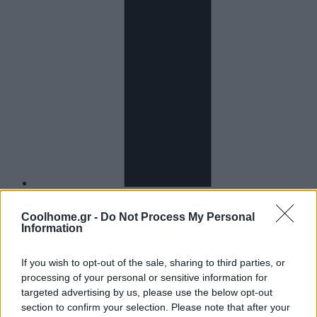
Coolhome.gr -
Do Not Process My Personal
Information
DESIGN & INSPIRATION
SMART HOME & DEVICES
AUDIO/VISUAL
If you wish to opt-out of the sale, sharing to third parties, or
ΛΕΥΚΕΣ ΣΥΣΚΕΥΕΣ
processing of your personal or sensitive information for
ΜΙΚΡΟΣΥΣΚΕΥΕΣ
targeted advertising by us, please use the below opt-out
ΘΕΡΜΟΣΤΑΤΕΣ & ΚΛΙΜΑΤΙΣΜΟΣ
section to confirm your selection. Please note that after your
ΚΑΘΑΡΙΟΤΗΤΑ