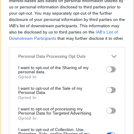
interest-based ads based on personal information utilized by
us or personal information disclosed to third parties prior to
your opt-out. You may separately opt-out of the further
disclosure of your personal information by third parties on the
IAB’s list of downstream participants. This information may
also be disclosed by us to third parties on the
IAB’s List of
Downstream Participants
that may further disclose it to other
third parties.
Personal Data Processing Opt Outs
Home
·
συσκευή
I want to opt-out of the Sharing of my
personal data.
Ετικέτα:
συσκευή
Opted In
I want to opt-out of the Sale of my
Personal Data.
in
DIY & GUIDES
,
ΜΑΓΕΙΡΙΚΗ
,
Συσκευές
,
Opted In
Φτιάξε νηστίσιμο σοκολατένιο κέικ πορτοκάλι!
I want to opt-out of processing my
Personal Data for Targeted Advertising.
Επειδή διανύουμε και ημέρες νηστείας, σας προτείνουμε μια
Opted In
συνταγή κατάλληλη για όσους την τηρούν και απίστευτα γλυκιά.
Ακολούθησε …
I want to opt-out of Collection, Use,
Retention, Sale, and/or Sharing of my