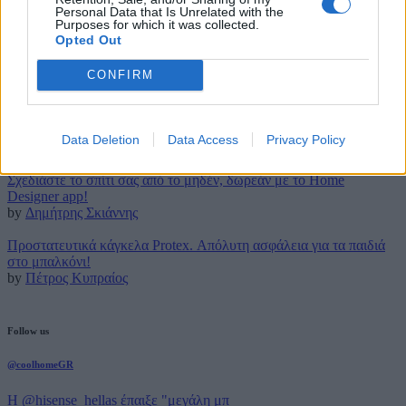
29 Μαρτίου 2016
Personal Data that Is Unrelated with the
Purposes for which it was collected.
Opted Out
Latest posts
CONFIRM
Τρουφάκια της τεμπέλας: Η πιο απλή συνταγή!
by
Μάρθα Κατσαρού
Τέλος για πάντα στο (βαρετό) σιδέρωμα με την ρομποτική Effie!
Data Deletion
Data Access
Privacy Policy
by
Πέτρος Κυπραίος
Σχεδιάστε το σπίτι σας από το μηδέν, δωρεάν με το Home
Designer app!
by
Δημήτρης Σκιάννης
Προστατευτικά κάγκελα Protex. Απόλυτη ασφάλεια για τα παιδιά
στο μπαλκόνι!
by
Πέτρος Κυπραίος
Follow us
@coolhomeGR
Η @hisense_hellas έπαιξε "μεγάλη μπ