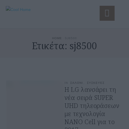
HOME
·
SJ8500
Ετικέτα:
sj8500
IN
ΣΑΛΟΝΙ
,
ΣΥΣΚΕΥΕΣ
Η LG λανσάρει τη
νέα σειρά SUPER
UHD τηλεοράσεων
με τεχνολογία
NANO Cell για το