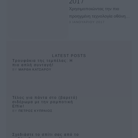
2017
Χρησιμοποιώντας την πιο
προηγμένη τεχνολογία οθόνης
3 ΙΑΝΟΥΑΡΙΟΥ 2017
με ενίσχυση χρώματος μέχρι
σήμερα, οι SUPER UHD
τηλεοράσεις της LG Electronics
…
LATEST POSTS
Τρουφάκια της τεμπέλας: Η
πιο απλή συνταγή!
BY 
ΜΑΡΘΑ ΚΑΤΣΑΡΟΥ
Τέλος για πάντα στο (βαρετό)
σιδέρωμα με την ρομποτική
Effie!
BY 
ΠΕΤΡΟΣ ΚΥΠΡΑΙΟΣ
Σχεδιάστε το σπίτι σας από το