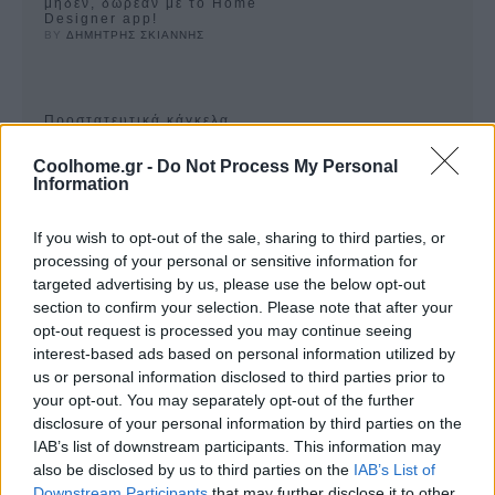
μηδέν, δωρεάν με το Home
Designer app!
BY 
ΔΗΜΗΤΡΗΣ ΣΚΙΑΝΝΗΣ
Προστατευτικά κάγκελα
Protex. Απόλυτη ασφάλεια για
τα παιδιά στο μπαλκόνι!
Coolhome.gr -
Do Not Process My Personal
BY 
ΠΕΤΡΟΣ ΚΥΠΡΑΙΟΣ
Information
If you wish to opt-out of the sale, sharing to third parties, or
processing of your personal or sensitive information for
targeted advertising by us, please use the below opt-out
section to confirm your selection. Please note that after your
opt-out request is processed you may continue seeing
FOLLOW
interest-based ads based on personal information utilized by
US
us or personal information disclosed to third parties prior to
your opt-out. You may separately opt-out of the further
disclosure of your personal information by third parties on the
IAB’s list of downstream participants. This information may
also be disclosed by us to third parties on the
IAB’s List of
Downstream Participants
that may further disclose it to other