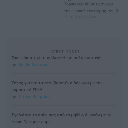
Toasteroid είναι το όνομα
της "smart" τοστιέρας που θα
17 ΑΥΓΟΥΣΤΟΥ 2016
σας επιτρέψει να γίνετε λίγο
πιο δημιουργικοί με το πρωινό
σας, …
LATEST POSTS
Τρουφάκια της τεμπέλας: Η πιο απλή συνταγή!
by 
Μάρθα Κατσαρού
Τέλος για πάντα στο (βαρετό) σιδέρωμα με την
ρομποτική Effie!
by 
Πέτρος Κυπραίος
Σχεδιάστε το σπίτι σας από το μηδέν, δωρεάν με το
Home Designer app!