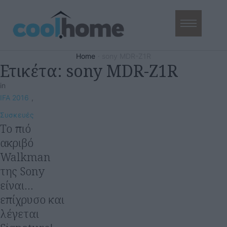
Home
·
sony MDR-Z1R
Ετικέτα:
sony MDR-Z1R
in
IFA 2016
,
Συσκευές
Το πιό
ακριβό
Walkman
της Sony
είναι…
επίχρυσο και
λέγεται