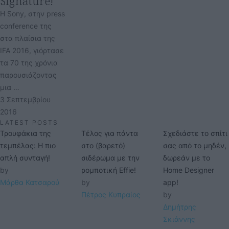
Signature!
Η Sony, στην press
conference της
στα πλαίσια της
IFA 2016, γιόρτασε
τα 70 της χρόνια
παρουσιάζοντας
μια …
3 Σεπτεμβρίου 
2016
LATEST POSTS
Τρουφάκια της
Τέλος για πάντα
Σχεδιάστε το σπίτι
τεμπέλας: Η πιο
στο (βαρετό)
σας από το μηδέν,
απλή συνταγή!
σιδέρωμα με την
δωρεάν με το
by 
ρομποτική Effie!
Home Designer
Μάρθα Κατσαρού
by 
app!
Πέτρος Κυπραίος
by 
Δημήτρης 
Σκιάννης