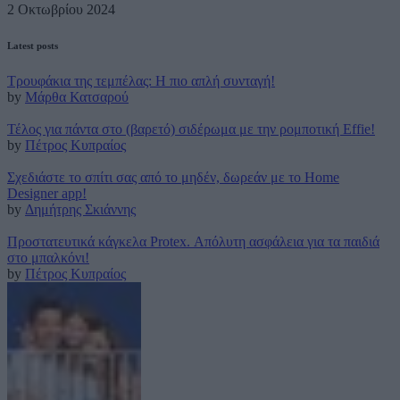
2 Οκτωβρίου 2024
Latest posts
Τρουφάκια της τεμπέλας: Η πιο απλή συνταγή!
by
Μάρθα Κατσαρού
Τέλος για πάντα στο (βαρετό) σιδέρωμα με την ρομποτική Effie!
by
Πέτρος Κυπραίος
Σχεδιάστε το σπίτι σας από το μηδέν, δωρεάν με το Home
Designer app!
by
Δημήτρης Σκιάννης
Προστατευτικά κάγκελα Protex. Απόλυτη ασφάλεια για τα παιδιά
στο μπαλκόνι!
by
Πέτρος Κυπραίος