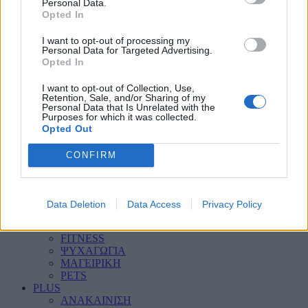
Personal Data.
PERSONAL CARE
Opted In
HOME SECURITY
ΦΩΤΙΣΜΟΣ
INDOOR
I want to opt-out of processing my
Personal Data for Targeted Advertising.
ΣΑΛΟΝΙ
Opted In
ΚΟΥΖΙΝΑ
ΜΠΑΝΙΟ
I want to opt-out of Collection, Use,
ΥΠΝΟΔΩΜΑΤΙΟ
Retention, Sale, and/or Sharing of my
ΠΑΙΔΙΚΟ ΔΩΜΑΤΙΟ
Personal Data that Is Unrelated with the
HOME OFFICE
Purposes for which it was collected.
OUTDOOR
Opted Out
ΚΗΠΟΣ
ΒΕΡΑΝΤΑ
CONFIRM
ΠΙΣΙΝΑ
ΓΚΑΡΑΖ
DIY & GUIDES
DIY
Data Deletion
Data Access
Privacy Policy
ΟΡΓΑΝΩΣΗ & TIPS
@HOME
FITNESS
ΨΥΧΑΓΩΓΙΑ
ΜΑΓΕΙΡΙΚΗ
PETS
PLUS
ΑΝΑΚΑΙΝΙΣΗ