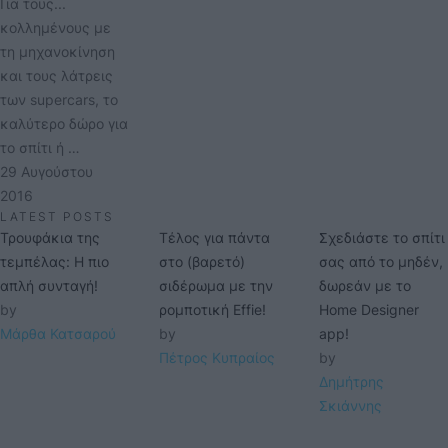
Για τους...
κολλημένους με
τη μηχανοκίνηση
και τους λάτρεις
των supercars, το
καλύτερο δώρο για
το σπίτι ή …
29 Αυγούστου 
2016
LATEST POSTS
Τρουφάκια της
Τέλος για πάντα
Σχεδιάστε το σπίτι
τεμπέλας: Η πιο
στο (βαρετό)
σας από το μηδέν,
απλή συνταγή!
σιδέρωμα με την
δωρεάν με το
by 
ρομποτική Effie!
Home Designer
Μάρθα Κατσαρού
by 
app!
Πέτρος Κυπραίος
by 
Δημήτρης 
Σκιάννης