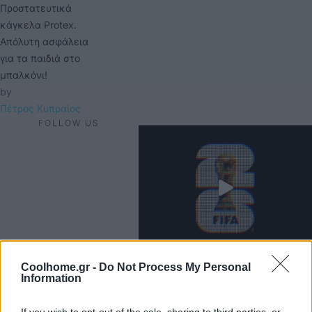
Προστατευτικά
κάγκελα Protex.
Απόλυτη ασφάλεια
για τα παιδιά στο
μπαλκόνι!
by 
Πέτρος Κυπραίος
FOLLOW US
Coolhome.gr -
Do Not Process My Personal
Information