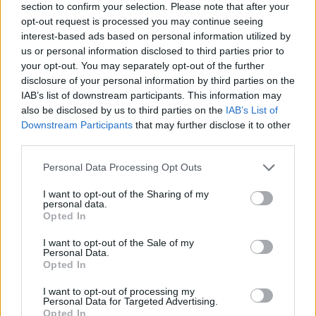
section to confirm your selection. Please note that after your
opt-out request is processed you may continue seeing
interest-based ads based on personal information utilized by
us or personal information disclosed to third parties prior to
your opt-out. You may separately opt-out of the further
disclosure of your personal information by third parties on the
IAB’s list of downstream participants. This information may
also be disclosed by us to third parties on the
IAB’s List of
Downstream Participants
that may further disclose it to other
third parties.
Home
·
Switch
Personal Data Processing Opt Outs
Ετικέτα:
Switch
I want to opt-out of the Sharing of my
personal data.
Opted In
in
SMART HOME & DEVICES
I want to opt-out of the Sale of my
Smart Home Wi-Fi switch over smartphone με 4 εξόδους
Personal Data.
Opted In
Το SmartHome, το «έξυπνο σπίτι», δεν είναι πια ένα concept του
μέλλοντος. Είναι εδώ, γύρω μας και μπορεί …
I want to opt-out of processing my
Personal Data for Targeted Advertising.
5 Δεκεμβρίου 2018
Opted In