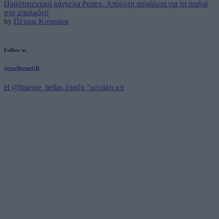
Προστατευτικά κάγκελα Protex. Απόλυτη ασφάλεια για τα παιδιά
στο μπαλκόνι!
by
Πέτρος Κυπραίος
Follow us
@coolhomeGR
Η @hisense_hellas έπαιξε "μεγάλη μπ