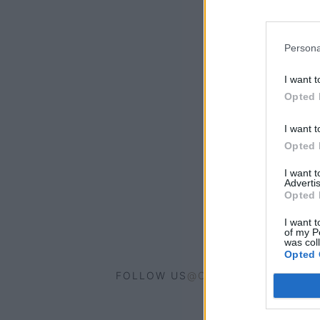
Persona
I want t
Opted 
I want t
Opted 
I want 
Advertis
Opted 
I want t
of my P
was col
Opted 
FOLLOW US
@COOLHOMEGR