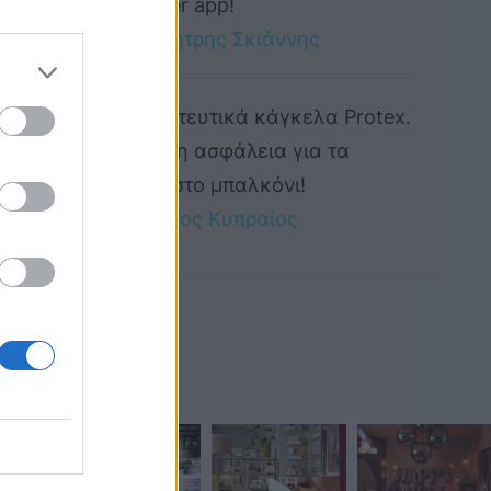
Designer app!
by 
Δημήτρης Σκιάννης
Προστατευτικά κάγκελα Protex.
Απόλυτη ασφάλεια για τα
παιδιά στο μπαλκόνι!
by 
Πέτρος Κυπραίος