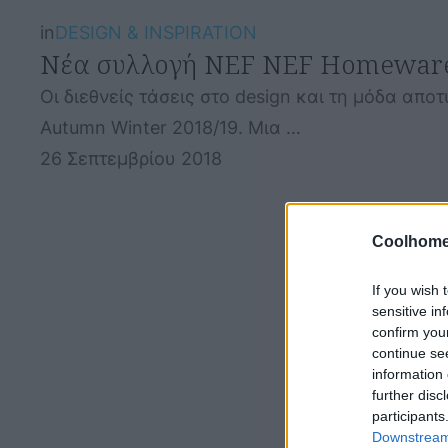
in
DESIGN & INSPIRATION
Νέα συλλογή NEF NEF Homeware
Οι διεθνείς τάσεις στο design και τη μόδα α
Autumn Winter 2018/19. Μια …
26 Σεπτεμβρίου 2018
Coolhome
If you wish 
sensitive in
confirm you
continue se
information 
further disc
participants
Downstream 