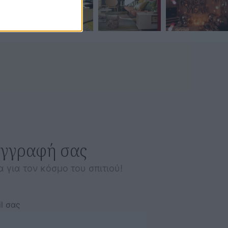
εγγραφή σας
α για τον κόσμο του σπιτιού!
l σας