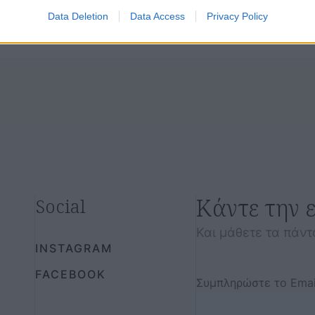
Data Deletion
Data Access
Privacy Policy
Κάντε την 
Social
Και μάθετε τα πάντ
INSTAGRAM
FACEBOOK
Συμπληρώστε το Emai