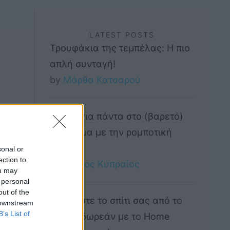
LATEST POSTS
Τρουφάκια της τεμπέλας: Η πιο
απλή συνταγή!
by 
Μάρθα Κατσαρού
Τέλος για πάντα στο (βαρετό)
σιδέρωμα με την ρομποτική
Effie!
sonal or
ection to
by 
Πέτρος Κυπραίος
ou may
 personal
out of the
Σχεδιάστε το σπίτι σας από το
 downstream
B’s List of
μηδέν, δωρεάν με το Home