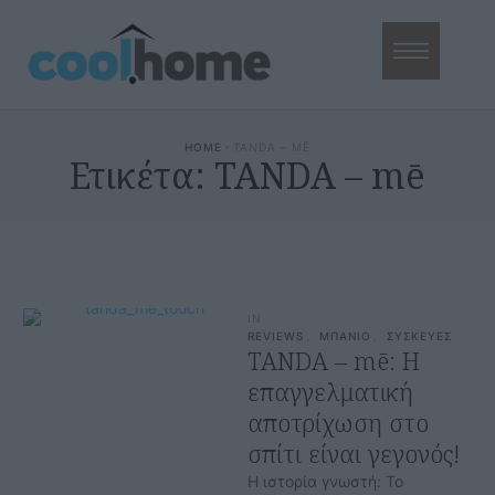
HOME
·
TANDA – MĒ
Ετικέτα:
TANDA – mē
IN
REVIEWS
,
ΜΠΑΝΙΟ
,
ΣΥΣΚΕΥΕΣ
TANDA – mē: Η
επαγγελματική
αποτρίχωση στο
σπίτι είναι γεγονός!
Η ιστορία γνωστή: Το