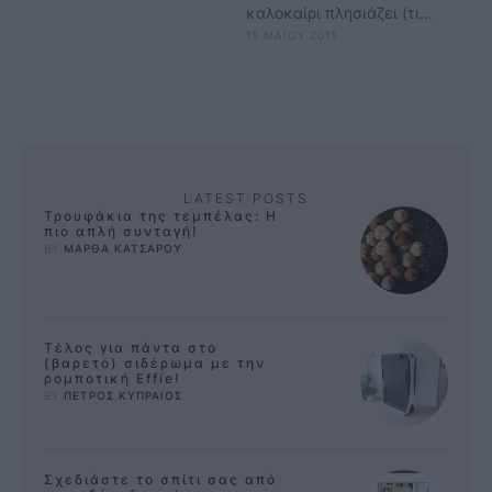
καλοκαίρι πλησιάζει (τι
15 ΜΑΪΟΥ 2015
πλησιάζει, έφτασε) κι εσύ δεν
έχεις χρόνο ούτε για να
πάρεις …
LATEST POSTS
Τρουφάκια της τεμπέλας: Η
πιο απλή συνταγή!
BY 
ΜΑΡΘΑ ΚΑΤΣΑΡΟΥ
Τέλος για πάντα στο
(βαρετό) σιδέρωμα με την
ρομποτική Effie!
BY 
ΠΕΤΡΟΣ ΚΥΠΡΑΙΟΣ
Σχεδιάστε το σπίτι σας από