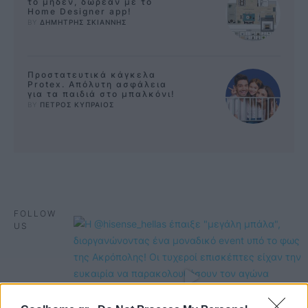
το μηδέν, δωρεάν με το
Home Designer app!
BY 
ΔΗΜΗΤΡΗΣ ΣΚΙΑΝΝΗΣ
Προστατευτικά κάγκελα
Protex. Απόλυτη ασφάλεια
για τα παιδιά στο μπαλκόνι!
BY 
ΠΕΤΡΟΣ ΚΥΠΡΑΙΟΣ
FOLLOW
US