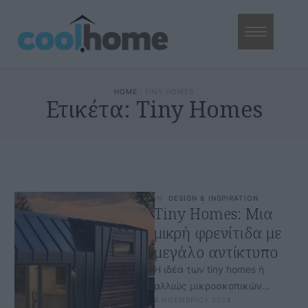
HOME
·
TINY HOMES
Ετικέτα:
Tiny Homes
IN
DESIGN & INSPIRATION
Tiny Homes: Μια
μικρή φρενίτιδα με
μεγάλο αντίκτυπο
Η ιδέα των tiny homes ή
αλλιώς μικροσκοπικών
4 ΝΟΕΜΒΡΙΟΥ 2024
σπιτιών έχει γίνει τα