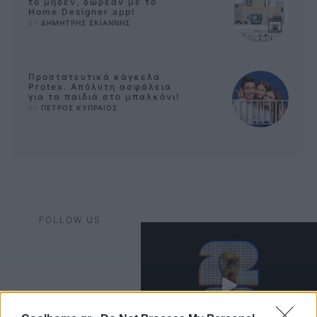
το μηδέν, δωρεάν με το
Home Designer app!
BY 
ΔΗΜΗΤΡΗΣ ΣΚΙΑΝΝΗΣ
Προστατευτικά κάγκελα
Protex. Απόλυτη ασφάλεια
για τα παιδιά στο μπαλκόνι!
BY 
ΠΕΤΡΟΣ ΚΥΠΡΑΙΟΣ
FOLLOW US