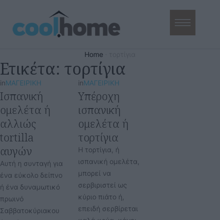
Home
·
τορτίγια
Ετικέτα:
τορτίγια
in
ΜΑΓΕΙΡΙΚΗ
in
ΜΑΓΕΙΡΙΚΗ
Ισπανική
Υπέροχη
ομελέτα ή
ισπανική
αλλιώς
ομελέτα ή
tortilla
τορτίγια
αυγών
Η τορτίγια, ή
ισπανική ομελέτα,
Αυτή η συνταγή για
μπορεί να
ένα εύκολο δείπνο
σερβιριστεί ως
ή ένα δυναμωτικό
κύριο πιάτο ή,
πρωινό
επειδή σερβίρεται
Σαββατοκύριακου