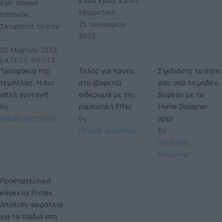
καλά κρύα, κάνει
έχει άρωμα
εξαιρετικό …
Ισπανίας.
25 Ιανουαρίου 
Σκεφτείτε το σαν
2023
…
20 Μαρτίου 2023
LATEST POSTS
Τρουφάκια της
Τέλος για πάντα
Σχεδιάστε το σπίτι
τεμπέλας: Η πιο
στο (βαρετό)
σας από το μηδέν,
απλή συνταγή!
σιδέρωμα με την
δωρεάν με το
by 
ρομποτική Effie!
Home Designer
Μάρθα Κατσαρού
by 
app!
Πέτρος Κυπραίος
by 
Δημήτρης 
Σκιάννης
Προστατευτικά
κάγκελα Protex.
Απόλυτη ασφάλεια
για τα παιδιά στο