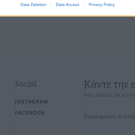
Data Deletion
Data Access
Privacy Policy
Κάντε την 
Social
Και μάθετε τα πάντ
INSTAGRAM
FACEBOOK
Συμπληρώστε το Emai