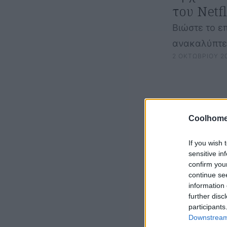
του Netfl
Βιώστε το ε
ανακαλύπτει
2 ΟΚΤΩΒΡΙΟΥ 2
προοριζότα
Coolhome
If you wish 
sensitive in
confirm you
continue se
information 
further disc
participants
Downstream 