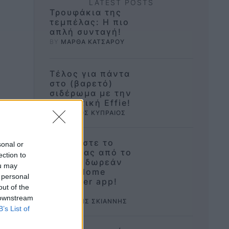
LATEST POSTS
Τρουφάκια της
τεμπέλας: Η πιο
απλή συνταγή!
BY 
ΜΑΡΘΑ ΚΑΤΣΑΡΟΥ
Τέλος για πάντα
στο (βαρετό)
σιδέρωμα με την
ρομποτική Effie!
BY 
ΠΕΤΡΟΣ ΚΥΠΡΑΙΟΣ
Σχεδιάστε το
sonal or
σπίτι σας από το
ection to
μηδέν, δωρεάν
ou may
με το Home
 personal
Designer app!
out of the
BY 
 downstream
ΔΗΜΗΤΡΗΣ ΣΚΙΑΝΝΗΣ
B’s List of