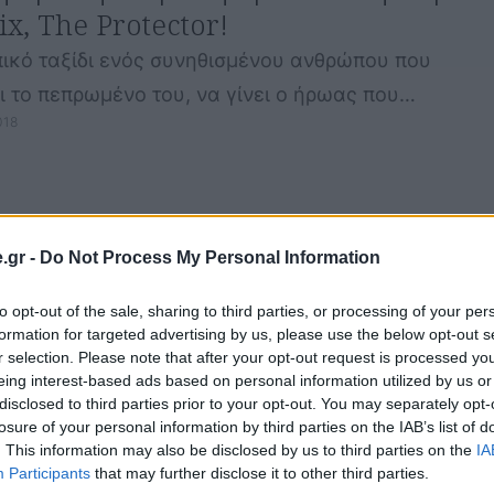
ix, The Protector!
πικό ταξίδι ενός συνηθισμένου ανθρώπου που
 το πεπρωμένο του, να γίνει ο ήρωας που
018
ν …
.gr -
Do Not Process My Personal Information
to opt-out of the sale, sharing to third parties, or processing of your per
formation for targeted advertising by us, please use the below opt-out s
r selection. Please note that after your opt-out request is processed y
eing interest-based ads based on personal information utilized by us or
disclosed to third parties prior to your opt-out. You may separately opt-
losure of your personal information by third parties on the IAB’s list of
. This information may also be disclosed by us to third parties on the
IA
Participants
that may further disclose it to other third parties.