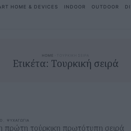
ART HOME & DEVICES
INDOOR
OUTDOOR
D
HOME
·
ΤΟΥΡΚΙΚΗ ΣΕΙΡΑ
Ετικέτα:
Τουρκική σειρά
CO
,
ΨΥΧΑΓΩΓΙΑ
η πρώτη τούρκικη πρωτότυπη σειρά