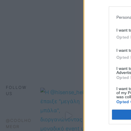
Persona
I want t
Opted 
I want t
Opted 
I want 
Advertis
Opted 
FOLLOW
I want t
of my P
US
was col
Opted 
@COOLHO
MEGR