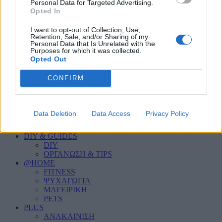
PERSONAL CARE
Personal Data for Targeted Advertising.
Opted In
HOME SECURITY
ΦΩΤΙΣΜΟΣ
INDOOR
I want to opt-out of Collection, Use,
Retention, Sale, and/or Sharing of my
ΣΑΛΟΝΙ
Personal Data that Is Unrelated with the
ΚΟΥΖΙΝΑ
Purposes for which it was collected.
ΜΠΑΝΙΟ
Opted Out
ΥΠΝΟΔΩΜΑΤΙΟ
ΠΑΙΔΙΚΟ ΔΩΜΑΤΙΟ
CONFIRM
HOME OFFICE
OUTDOOR
ΚΗΠΟΣ
ΒΕΡΑΝΤΑ
Data Deletion
Data Access
Privacy Policy
ΠΙΣΙΝΑ
ΓΚΑΡΑΖ
DIY & GUIDES
DIY
ΟΡΓΑΝΩΣΗ & TIPS
@HOME
FITNESS
ΨΥΧΑΓΩΓΙΑ
ΜΑΓΕΙΡΙΚΗ
PETS
PLUS
ΑΝΑΚΑΙΝΙΣΗ