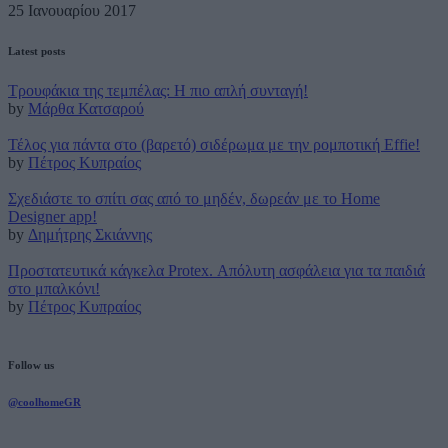
25 Ιανουαρίου 2017
Latest posts
Τρουφάκια της τεμπέλας: Η πιο απλή συνταγή!
by
Μάρθα Κατσαρού
Τέλος για πάντα στο (βαρετό) σιδέρωμα με την ρομποτική Effie!
by
Πέτρος Κυπραίος
Σχεδιάστε το σπίτι σας από το μηδέν, δωρεάν με το Home
Designer app!
by
Δημήτρης Σκιάννης
Προστατευτικά κάγκελα Protex. Απόλυτη ασφάλεια για τα παιδιά
στο μπαλκόνι!
by
Πέτρος Κυπραίος
Follow us
@coolhomeGR