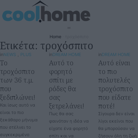
Home
·
τροχόσπιτο
Ετικέτα:
τροχόσπιτο
in
NEWS
,
PLUS
in
DREAM HOME
in
DREAM HOME
Το
Αυτό το
Αυτό είναι
τροχόσπιτο
φορητό
το πιο
των 36 τ.μ.
σπίτι με
πολυτελές
που
ρόδες θα
τροχόσπιτο
ξεδιπλώνει!
σας
που είδατε
ξετρελάνει!
ποτέ!
Και ίσως αυτό να
είναι το πιο
Πως θα σας
Σίγουρα δεν είναι
ξεκάθαρο μήνυμα
φαινόταν η ιδέα να
λίγοι εκείνοι που
που στέλνει το
είχατε ένα φορητό
θα μπορούσαν να
συγκεκριμένο
σπίτι και να
ζήσουν όλη τη ζωή