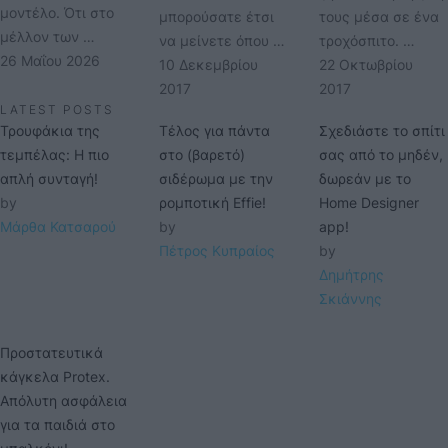
μοντέλο. Ότι στο
μπορούσατε έτσι
τους μέσα σε ένα
μέλλον των …
να μείνετε όπου …
τροχόσπιτο. …
26 Μαΐου 2026
10 Δεκεμβρίου 
22 Οκτωβρίου 
2017
2017
LATEST POSTS
Τρουφάκια της
Τέλος για πάντα
Σχεδιάστε το σπίτι
τεμπέλας: Η πιο
στο (βαρετό)
σας από το μηδέν,
απλή συνταγή!
σιδέρωμα με την
δωρεάν με το
by 
ρομποτική Effie!
Home Designer
Μάρθα Κατσαρού
by 
app!
Πέτρος Κυπραίος
by 
Δημήτρης 
Σκιάννης
Προστατευτικά
κάγκελα Protex.
Απόλυτη ασφάλεια
για τα παιδιά στο