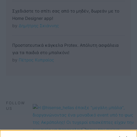
Σχεδιάστε το σπίτι σας από το μηδέν, δωρεάν με το
Home Designer app!
by 
Δημήτρης Σκιάννης
Προστατευτικά κάγκελα Protex. Απόλυτη ασφάλεια
για τα παιδιά στο μπαλκόνι!
by 
Πέτρος Κυπραίος
FOLLOW
US