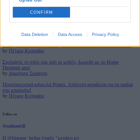
Opted Out
6 Σεπτεμβρίου 2018
CONFIRM
Latest posts
Τρουφάκια της τεμπέλας: Η πιο απλή συνταγή!
by
Μάρθα Κατσαρού
Data Deletion
Data Access
Privacy Policy
Τέλος για πάντα στο (βαρετό) σιδέρωμα με την ρομποτική Effie!
by
Πέτρος Κυπραίος
Σχεδιάστε το σπίτι σας από το μηδέν, δωρεάν με το Home
Designer app!
by
Δημήτρης Σκιάννης
Προστατευτικά κάγκελα Protex. Απόλυτη ασφάλεια για τα παιδιά
στο μπαλκόνι!
by
Πέτρος Κυπραίος
Follow us
@coolhomeGR
Η @hisense_hellas έπαιξε "μεγάλη μπ