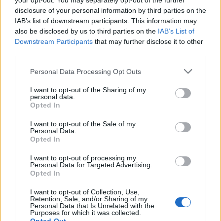
your opt-out. You may separately opt-out of the further
disclosure of your personal information by third parties on the
IAB’s list of downstream participants. This information may
also be disclosed by us to third parties on the
IAB’s List of
Downstream Participants
that may further disclose it to other
third parties.
Personal Data Processing Opt Outs
I want to opt-out of the Sharing of my
personal data.
Home
·
Ultra HD 4Κ
Opted In
Ετικέτα:
Ultra HD 4Κ
I want to opt-out of the Sale of my
Personal Data.
Opted In
in
INDOOR DECO
,
ΨΥΧΑΓΩΓΙΑ
,
I want to opt-out of processing my
Personal Data for Targeted Advertising.
Οι νέες Ultra HD 4Κ τηλεοράσεις της LG επαναπροσδιορίζουν
Opted In
την εμπειρία θέασης!
I want to opt-out of Collection, Use,
Retention, Sale, and/or Sharing of my
Η νέα σειρά τηλεοράσεων Ultra HD 4K της LG Electronics έρχεται
Personal Data that Is Unrelated with the
στην ελληνική αγορά και έχει σχεδιαστεί για …
Purposes for which it was collected.