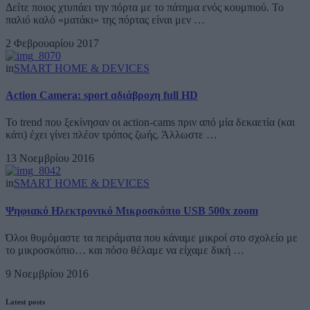
Δείτε ποιος χτυπάει την πόρτα με το πάτημα ενός κουμπιού. Το
παλιό καλό «ματάκι» της πόρτας είναι μεν …
2 Φεβρουαρίου 2017
in
SMART HOME & DEVICES
Αction Camera: sport αδιάβροχη full HD
Το trend που ξεκίνησαν οι action-cams πριν από μία δεκαετία (και
κάτι) έχει γίνει πλέον τρόπος ζωής. Άλλωστε …
13 Νοεμβρίου 2016
in
SMART HOME & DEVICES
Ψηφιακό Ηλεκτρονικό Μικροσκόπιο USB 500x zoom
Όλοι θυμόμαστε τα πειράματα που κάναμε μικροί στο σχολείο με
το μικροσκόπιο… και πόσο θέλαμε να είχαμε δική …
9 Νοεμβρίου 2016
Latest posts