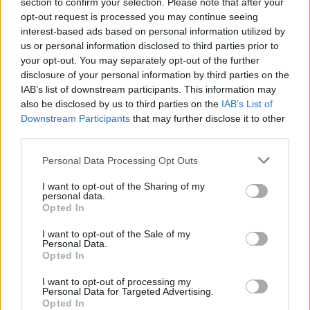
section to confirm your selection. Please note that after your
PERSONAL CARE
HOME SECURITY
opt-out request is processed you may continue seeing
ΦΩΤΙΣΜΟΣ
interest-based ads based on personal information utilized by
INDOOR
us or personal information disclosed to third parties prior to
ΣΑΛΟΝΙ
your opt-out. You may separately opt-out of the further
ΚΟΥΖΙΝΑ
disclosure of your personal information by third parties on the
ΜΠΑΝΙΟ
IAB’s list of downstream participants. This information may
ΥΠΝΟΔΩΜΑΤΙΟ
ΠΑΙΔΙΚΟ ΔΩΜΑΤΙΟ
also be disclosed by us to third parties on the
IAB’s List of
HOME OFFICE
Downstream Participants
that may further disclose it to other
OUTDOOR
third parties.
ΚΗΠΟΣ
ΒΕΡΑΝΤΑ
Personal Data Processing Opt Outs
ΠΙΣΙΝΑ
ΓΚΑΡΑΖ
I want to opt-out of the Sharing of my
DIY & GUIDES
personal data.
DIY
Opted In
ΟΡΓΑΝΩΣΗ & TIPS
@HOME
I want to opt-out of the Sale of my
FITNESS
Personal Data.
ΨΥΧΑΓΩΓΙΑ
Opted In
ΜΑΓΕΙΡΙΚΗ
PETS
I want to opt-out of processing my
PLUS
Personal Data for Targeted Advertising.
ΑΝΑΚΑΙΝΙΣΗ
Opted In