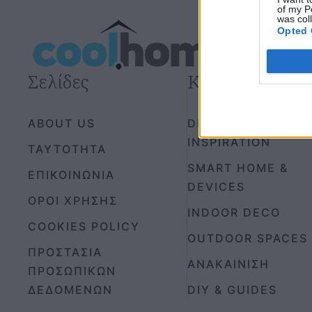
of my P
was col
Opted 
Σελίδες
Κατηγορίες
ABOUT US
DESIGN &
INSPIRATION
ΤΑΥΤΟΤΗΤΑ
SMART HOME &
ΕΠΙΚΟΙΝΩΝΙΑ
DEVICES
ΟΡΟΙ ΧΡΗΣΗΣ
INDOOR DECO
COOKIES POLICY
OUTDOOR SPACES
ΠΡΟΣΤΑΣΙΑ
ΑΝΑΚΑΙΝΙΣΗ
ΠΡΟΣΩΠΙΚΩΝ
ΔΕΔΟΜΕΝΩΝ
DIY & GUIDES