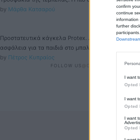
confirm you
by 
Μάρθα Κατσαρού
continue se
information 
further disc
participants
Προστατευτικά κάγκελα Protex. Απόλυτη
Downstream 
ασφάλεια για τα παιδιά στο μπαλκόνι!
by 
Πέτρος Κυπραίος
Persona
FOLLOW US
@COOLHOMEGR
I want t
Opted 
I want t
Opted 
I want 
Advertis
Opted 
I want t