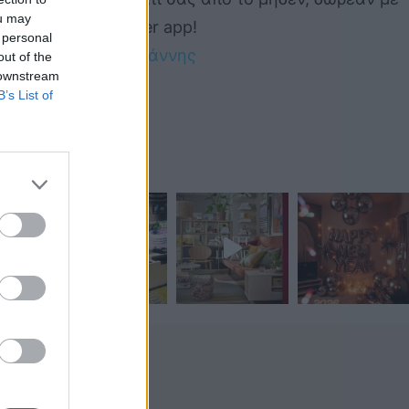
ou may
το Home Designer app!
 personal
by 
Δημήτρης Σκιάννης
out of the
 downstream
B’s List of