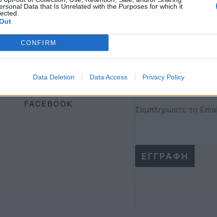
ersonal Data that Is Unrelated with the Purposes for which it
lected.
Out
CONFIRM
Κάντε την 
Social
Και μάθετε τα πάντ
Data Deletion
Data Access
Privacy Policy
INSTAGRAM
FACEBOOK
Συμπληρώστε το Emai