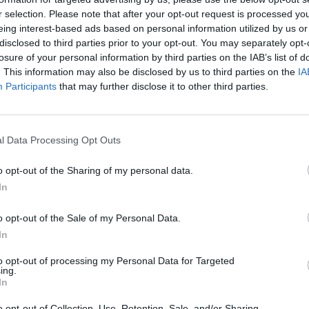
r selection. Please note that after your opt-out request is processed y
ρομποτική Effie!
eing interest-based ads based on personal information utilized by us or
by 
Πέτρος Κυπραίος
disclosed to third parties prior to your opt-out. You may separately opt-
losure of your personal information by third parties on the IAB’s list of
. This information may also be disclosed by us to third parties on the
IA
Participants
that may further disclose it to other third parties.
l Data Processing Opt Outs
o opt-out of the Sharing of my personal data.
In
o opt-out of the Sale of my Personal Data.
In
to opt-out of processing my Personal Data for Targeted
ing.
In
o opt-out of Collection, Use, Retention, Sale, and/or Sharing