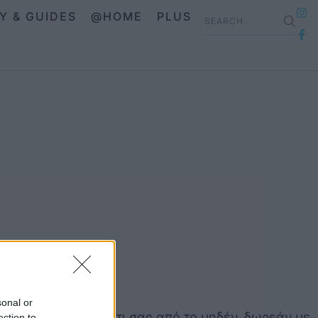
IY & GUIDES
@HOME
PLUS
sonal or
Σχεδιάστε το σπίτι σας από το μηδέν, δωρεάν με
ection to