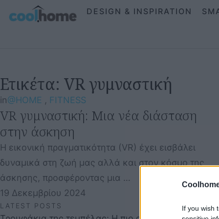
DESIGN & INSPIRATION
SM
Ετικέτα:
VR γυμναστική
in
@HOME
,
FITNESS
VR γυμναστική: Μια νέα διάσταση
στην άσκηση
Η εικονική πραγματικότητα (VR) έχει εισβάλει
δυναμικά στη ζωή μας αλλά και στον κόσμο της
άσκησης, προσφέροντας μια …
Coolhome
19 Δεκεμβρίου 2024
LATEST POSTS
If you wish 
Τρουφάκια της τεμπέλας: Η πιο απλή συνταγή!
sensitive in