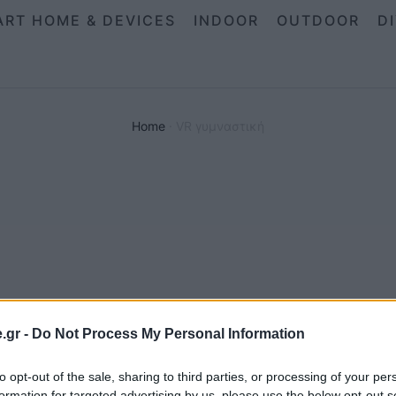
ART HOME & DEVICES
INDOOR
OUTDOOR
D
Home
·
VR γυμναστική
.gr -
Do Not Process My Personal Information
to opt-out of the sale, sharing to third parties, or processing of your per
Τέλος για πάντα στο (βαρετό) σιδέρωμα με την
formation for targeted advertising by us, please use the below opt-out s