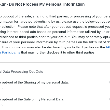
.gr -
Do Not Process My Personal Information
to opt-out of the sale, sharing to third parties, or processing of your per
formation for targeted advertising by us, please use the below opt-out s
Τέλος για πάντα στο (βαρετό) σιδέρωμα με την
r selection. Please note that after your opt-out request is processed y
eing interest-based ads based on personal information utilized by us or
ρομποτική Effie!
disclosed to third parties prior to your opt-out. You may separately opt-
by 
Πέτρος Κυπραίος
losure of your personal information by third parties on the IAB’s list of
. This information may also be disclosed by us to third parties on the
IA
Participants
that may further disclose it to other third parties.
l Data Processing Opt Outs
o opt-out of the Sharing of my personal data.
In
o opt-out of the Sale of my Personal Data.
In