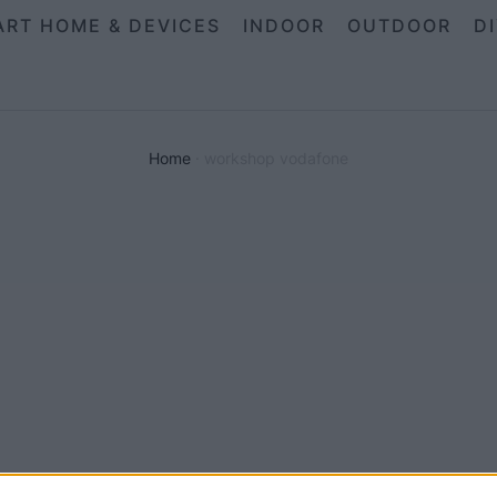
ART HOME & DEVICES
INDOOR
OUTDOOR
D
Home
·
workshop vodafone