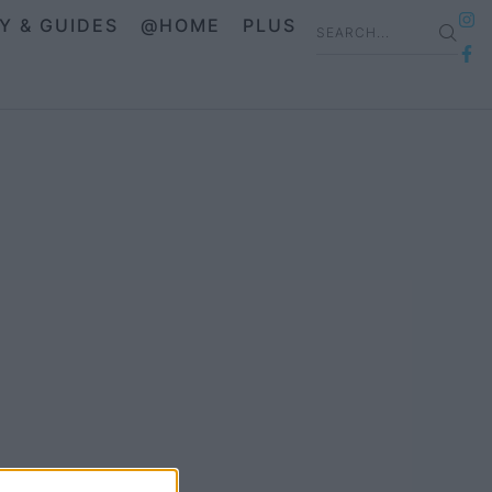
IY & GUIDES
@HOME
PLUS