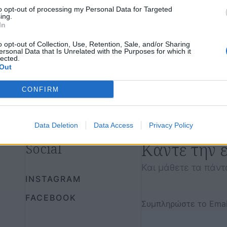
to opt-out of processing my Personal Data for Targeted
ing.
In
o opt-out of Collection, Use, Retention, Sale, and/or Sharing
ersonal Data that Is Unrelated with the Purposes for which it
lected.
Out
CONFIRM
Data Deletion
Data Access
Privacy Policy
Κάντε την 
Social
Και μάθετε τα πάντ
INSTAGRAM
FACEBOOK
Συμπληρώστε το Emai