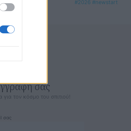
εγγραφή σας
α για τον κόσμο του σπιτιού!
l σας