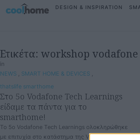
DESIGN & INSPIRATION
SM
Ετικέτα:
workshop vodafone
in
NEWS
,
SMART HOME & DEVICES
,
thatslife smarthome
Στο 5ο Vodafone Tech Learnings
είδαμε τα πάντα για το
smarthome!
Το 5ο Vodafone Tech Learnings ολοκληρώθηκε
με επιτυχία στο κατάστημα της Vodafone στο