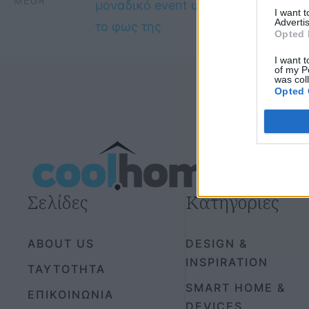
MEGR
I want 
Advertis
Opted 
I want t
of my P
was col
Opted 
Σελίδες
Κατηγορίες
ABOUT US
DESIGN &
INSPIRATION
ΤΑΥΤΟΤΗΤΑ
SMART HOME &
ΕΠΙΚΟΙΝΩΝΙΑ
DEVICES