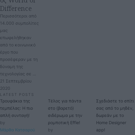
Difference
Περισσότεροι από
14.000 συμπολίτες
μας
επωφελήθηκαν
από το κοινωνικό
έργο που
προσέφεραν με τη
δύναμη της
τεχνολογίας σε …
21 Σεπτεμβρίου 
2020
LATEST POSTS
Τρουφάκια της
Τέλος για πάντα
Σχεδιάστε το σπίτι
τεμπέλας: Η πιο
στο (βαρετό)
σας από το μηδέν,
απλή συνταγή!
σιδέρωμα με την
δωρεάν με το
by 
ρομποτική Effie!
Home Designer
Μάρθα Κατσαρού
by 
app!