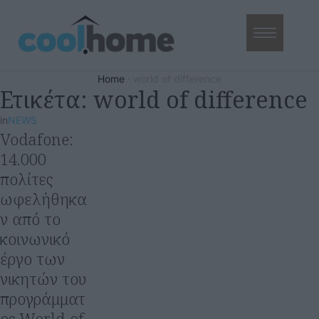
Home
·
world of difference
Ετικέτα:
world of difference
in
NEWS
Vodafone:
14.000
πολίτες
ωφελήθηκα
ν από το
κοινωνικό
έργο των
νικητών του
προγράμματ
ος World of