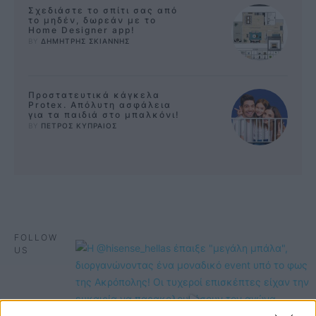
Σχεδιάστε το σπίτι σας από
το μηδέν, δωρεάν με το
Home Designer app!
BY 
ΔΗΜΗΤΡΗΣ ΣΚΙΑΝΝΗΣ
Προστατευτικά κάγκελα
Protex. Απόλυτη ασφάλεια
για τα παιδιά στο μπαλκόνι!
BY 
ΠΕΤΡΟΣ ΚΥΠΡΑΙΟΣ
FOLLOW
US