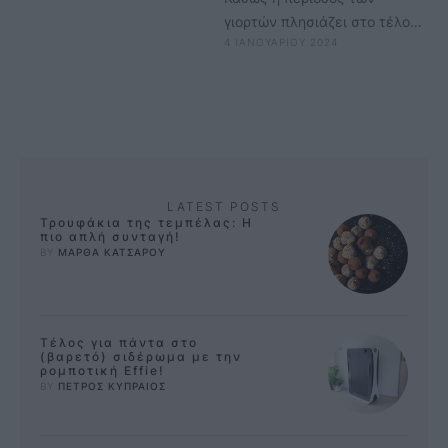
γιορτών πλησιάζει στο τέλος
4 ΙΑΝΟΥΑΡΙΟΥ 2024
της, τίθεται το ερώτημα: πότε
είναι η κατάλληλη στιγμή να
…
LATEST POSTS
Τρουφάκια της τεμπέλας: Η
πιο απλή συνταγή!
BY 
ΜΑΡΘΑ ΚΑΤΣΑΡΟΥ
Τέλος για πάντα στο
(βαρετό) σιδέρωμα με την
ρομποτική Effie!
BY 
ΠΕΤΡΟΣ ΚΥΠΡΑΙΟΣ