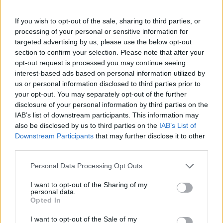
SHARE:
If you wish to opt-out of the sale, sharing to third parties, or
processing of your personal or sensitive information for
LATEST POSTS
targeted advertising by us, please use the below opt-out
Πως το LG AI Fresh & το LG Dualcool AI βοηθούν να
section to confirm your selection. Please note that after your
επικεντρωνόμαστε στη φιλοξενία των καλεσμένων μας
opt-out request is processed you may continue seeing
interest-based ads based on personal information utilized by
us or personal information disclosed to third parties prior to
Κλασικά γεμιστά με ρύζι (όπως τα θυμάσαι από το σπίτι)
your opt-out. You may separately opt-out of the further
disclosure of your personal information by third parties on the
IAB’s list of downstream participants. This information may
Μπιφτέκια γαλοπούλας με κουρκουμά και ψητές
also be disclosed by us to third parties on the
IAB’s List of
γλυκοπατάτες
Downstream Participants
that may further disclose it to other
third parties.
Σουβλάκια σολομού με μαρινάδα σόγιας και τζίντζερ
Personal Data Processing Opt Outs
I want to opt-out of the Sharing of my
personal data.
Opted In
I want to opt-out of the Sale of my