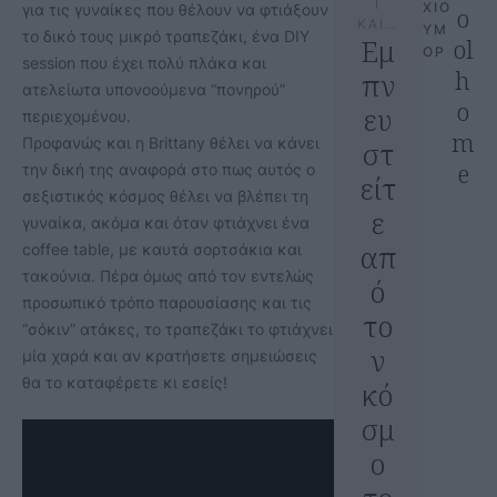
Ι
ΧΙΟ
για τις γυναίκες που θέλουν να φτιάξουν
o
ΚΑΙ…
ΥΜ
το δικό τους μικρό τραπεζάκι, ένα DIY
Εμ
ol
ΟΡ
session που έχει πολύ πλάκα και
h
πν
ατελείωτα υπονοούμενα “πονηρού”
o
ευ
περιεχομένου.
m
Προφανώς και η Brittany θέλει να κάνει
στ
e
την δική της αναφορά στο πως αυτός ο
είτ
σεξιστικός κόσμος θέλει να βλέπει τη
ε
γυναίκα, ακόμα και όταν φτιάχνει ένα
απ
coffee table, με καυτά σορτσάκια και
τακούνια. Πέρα όμως από τον εντελώς
ό
προσωπικό τρόπο παρουσίασης και τις
το
“σόκιν” ατάκες, το τραπεζάκι το φτιάχνει
ν
μία χαρά και αν κρατήσετε σημειώσεις
θα το καταφέρετε κι εσείς!
κό
σμ
ο