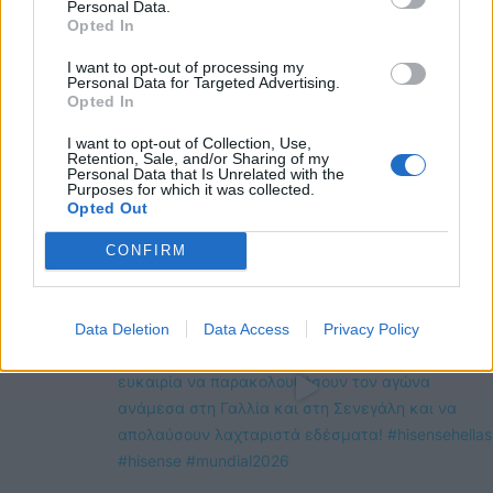
Personal Data.
Opted In
I want to opt-out of processing my
Personal Data for Targeted Advertising.
Δείτε επίσης…
Opted In
I want to opt-out of Collection, Use,
13 Ιουλίου 0202
·
Συσκευές
Retention, Sale, and/or Sharing of my
O νέος προσωπικός χώρος εργασίας
Personal Data that Is Unrelated with the
Purposes for which it was collected.
Opted Out
CONFIRM
FOLLOW
US
Data Deletion
Data Access
Privacy Policy