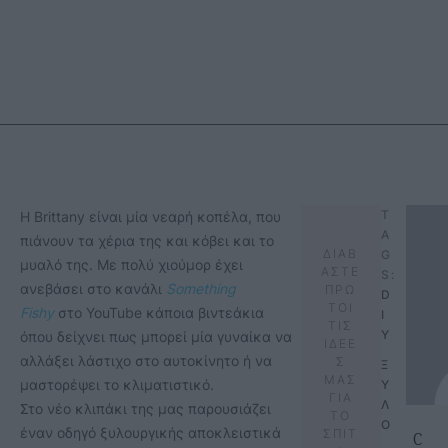
T
Η Brittany είναι μία νεαρή κοπέλα, που
A
πιάνουν τα χέρια της και κόβει και το
ΔΙΑΒ
G
μυαλό της. Με πολύ χιούμορ έχει
ΑΣΤΕ
S:
ανεβάσει στο κανάλι
Something
ΠΡΩ
D
ΤΟΙ
Fishy
στο YouTube κάποια βιντεάκια
I
ΤΙΣ
Y
όπου δείχνει πως μπορεί μία γυναίκα να
ΙΔΕΕ
αλλάξει λάστιχο στο αυτοκίνητο ή να
Σ
Ξ
ΜΑΣ
μαστορέψει το κλιματιστικό.
Υ
ΓΙΑ
Λ
Στο νέο κλιπάκι της μας παρουσιάζει
ΤΟ
Ο
c
έναν οδηγό ξυλουργικής αποκλειστικά
ΣΠΙΤ