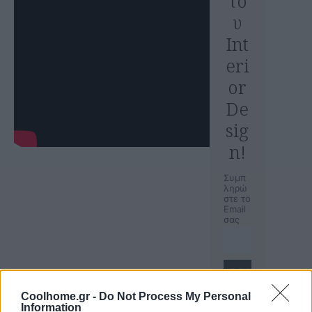
το
υ
Int
eri
or
De
sig
n!
Συμπ
ληρώ
στε το
Email
σας
Coolhome.gr -
Do Not Process My Personal
Information