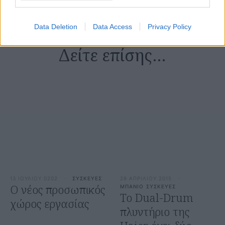
Data Deletion
Data Access
Privacy Policy
Δείτε επίσης…
13 ΙΟΥΛΙΟΥ 0202
·
ΣΥΣΚΕΥΕΣ
28 ΑΠΡΙΛΙΟΥ 2015
·
O νέος προσωπικός
ΜΠΑΝΙΟ
ΣΥΣΚΕΥΕΣ
Το Dual-Drum
χώρος εργασίας
πλυντήριο της