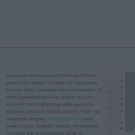
T
Έχουμε δει κατά καιρούς πολλά πρωτότυπα
A
projects όσο αφορά το design, με δημιουργίες
ΔΙ
G
που μας έχουν ξαφνιάσει και εντυπωσιάσει. Η
ΑΒ
S:
οπτική ψευδαίσθηση είναι γεγονός πως δεν
ΑΣ
D
ΤΕ
είναι κάτι που το βλέπουμε κάθε μέρα στο
E
ΠΡ
S
χώρο και έτσι αυτό το ράφι ονόματι “Field” του
ΩΤ
I
Ουκρανού designer
Dimitry Kozinenko
είναι
ΟΙ
G
ΤΙ
λογικό να σου τραβήξει αμέσως την προσοχή.
N
Σ
Το κοιτάς και το ξανακοιτάς μέχρι να