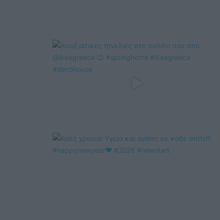
@COOLH
OMEGR