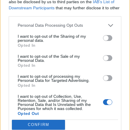
also be disclosed by us to third parties on the
IAB’s List of
Downstream Participants
that may further disclose it to other
Σουβλάκια σολομού με μαρινάδα σόγιας και
third parties.
τζίντζερ
Personal Data Processing Opt Outs
I want to opt-out of the Sharing of my
personal data.
Opted In
Παγωμένο cheesecake με φράουλες και βάση από
βρώμη
I want to opt-out of the Sale of my
Personal Data.
Opted In
I want to opt-out of processing my
Personal Data for Targeted Advertising.
Λαβράκι στο φούρνο με πατάτες, ντοματίνια &
Opted In
μυρωδικά
I want to opt-out of Collection, Use,
Retention, Sale, and/or Sharing of my
Personal Data that Is Unrelated with the
Purposes for which it was collected.
Opted Out
CONFIRM