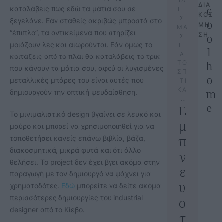
ΙΔ
ΔΙΑ
c
καταλάβεις πως εδώ τα μάτια σου σε
ΕΕ
ΚΟΣ
Σ
ξεγελάνε. Εάν σταθείς ακριβώς μπροστά στο
o
ΜΗ
ΜΑ
“έπιπλο”, τα αντικείμενα που στηρίζει
ΣΗ
o
Σ
μοιάζουν λες και αιωρούνται. Εάν όμως το
ΓΙ
l
Α
κοιτάξεις από το πλάι θα καταλάβεις το τρικ
h
ΤΟ
που κάνουν τα μάτια σου, αφού οι λυγισμένες
ΣΠ
o
μεταλλικές μπάρες του είναι αυτές που
ΙΤΙ
ΚΑ
m
δημιουργούν την οπτική ψευδαίσθηση.
Ι…
e
Ε
Το μινιμαλιστικό design βγαίνει σε λευκό και
μ
μαύρο και μπορεί να χρησιμοποιηθεί για να
π
τοποθετήσει κανείς επάνω βιβλία, βάζα,
διακοσμητικά, μικρά φυτά και ότι άλλο
ν
θελήσει. Το project δεν έχει βγει ακόμα στην
ε
παραγωγή με τον δημιουργό να ψάχνει για
υ
χρηματοδότες.
Εδώ
μπορείτε να δείτε ακόμα
περισσότερες δημιουργίες του industrial
σ
designer από το Κίεβο.
τ