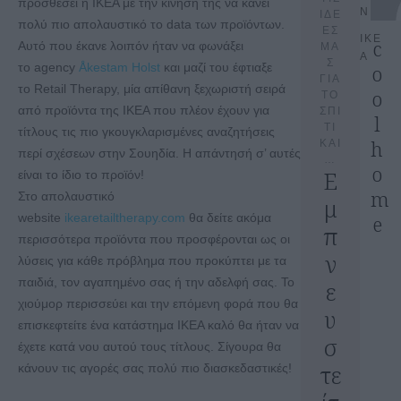
προσθέσει η ΙΚΕΑ με την κίνησή της να κάνει
N
ΙΔΕ
πολύ πιο απολαυστικό το data των προϊόντων.
ΕΣ
ΙΚΕ
c
Αυτό που έκανε λοιπόν ήταν να φωνάξει
ΜΑ
Α
Σ
το agency
Åkestam Holst
και μαζί του έφτιαξε
o
ΓΙΑ
το Retail Therapy, μία απίθανη ξεχωριστή σειρά
o
ΤΟ
από προϊόντα της IKEA που πλέον έχουν για
ΣΠΙ
l
ΤΙ
τίτλους τις πιο γκουγκλαρισμένες αναζητήσεις
h
ΚΑΙ
περί σχέσεων στην Σουηδία. Η απάντησή σ’ αυτές
…
o
Ε
είναι το ίδιο το προϊόν!
m
Στο απολαυστικό
μ
website
ikearetailtherapy.com
θα δείτε ακόμα
e
π
περισσότερα προϊόντα που προσφέρονται ως οι
ν
λύσεις για κάθε πρόβλημα που προκύπτει με τα
παιδιά, τον αγαπημένο σας ή την αδελφή σας. Το
ε
χιούμορ περισσεύει και την επόμενη φορά που θα
υ
επισκεφτείτε ένα κατάστημα ΙΚΕΑ καλό θα ήταν να
σ
έχετε κατά νου αυτού τους τίτλους. Σίγουρα θα
τε
κάνουν τις αγορές σας πολύ πιο διασκεδαστικές!