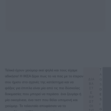
T
Τελικά έχουν χιούμορ εκεί ψηλά και τους είχαμε
A
αδικήσει! Η IKEA ξέρει πως το να πας με το έτερον
ΔΙΑ
G
σου ήμισυ στο αχανές της κατάστημα και να
ΒΑ
S:
ψάξεις για έπιπλα είναι μία από τις πιο δύσκολες
ΣΤ
D
Ε
δοκιμασίες που μπορεί να περάσει ένα ζευγάρι ή
E
ΠΡ
S
μία οικογένεια, ένα τεστ που θέλει υπομονή και
ΩΤ
I
χιούμορ. Το τελευταίο αποφάσισε να το
ΟΙ
G
ΤΙΣ