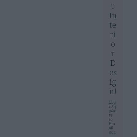
υ
In
te
ri
o
r
D
es
ig
n!
Συμ
πλη
ρώσ
τε
το
Em
ail
σας