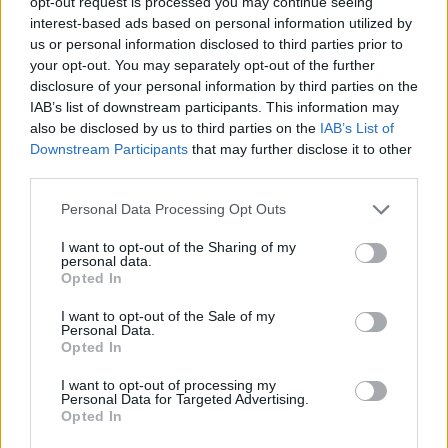
opt-out request is processed you may continue seeing
O νέος προσωπικός χώρος εργασίας
interest-based ads based on personal information utilized by
us or personal information disclosed to third parties prior to
your opt-out. You may separately opt-out of the further
28 Απριλίου 2015
disclosure of your personal information by third parties on the
·
IAB’s list of downstream participants. This information may
ΜΠΑΝΙΟ
Συσκευές
·
also be disclosed by us to third parties on the
IAB’s List of
Downstream Participants
that may further disclose it to other
Το Dual-Drum πλυντήριο της Haier έχει δύο κάδους,
third parties.
touchscreen και επικοινωνεί με το smartphone σας
Personal Data Processing Opt Outs
28 Απριλίου 2015
I want to opt-out of the Sharing of my
·
personal data.
SMART HOME & DEVICES
ΛΕΥΚΕΣ ΣΥΣΚΕΥΕΣ
Opted In
·
I want to opt-out of the Sale of my
Personal Data.
Grundig VUX. Να πώς θα είναι η έξυπνη κουζίνα του
Opted In
μέλλοντος!
I want to opt-out of processing my
Follow us
Personal Data for Targeted Advertising.
Opted In
@coolhomeGR