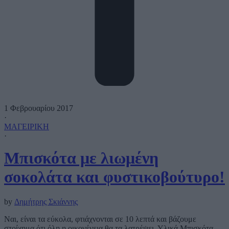
1 Φεβρουαρίου 2017
·
ΜΑΓΕΙΡΙΚΗ
·
Μπισκότα με λιωμένη
σοκολάτα και φυστικοβούτυρο!
by
Δημήτρης Σκιάννης
Ναι, είναι τα εύκολα, φτιάχνονται σε 10 λεπτά και βάζουμε
στοίχημα ότι όλη η οικογένεια θα τα λατρέψει. Υλικά Μπισκότα