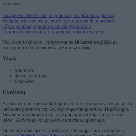
Latest posts
Παγωμένο cheesecake με φράουλες και βάση από βρώμη
Λαβράκι στο φούρνο με πατάτες, ντοματίνια & μυρωδικά
Τάρτα με σύκα, προσούτο και γκοργκοντζόλα
Το μυστικό για να μένει το μαρούλι φρέσκο για μέρες
Ναι, είναι τα εύκολα, φτιάχνονται
σε 10 λεπτά
και βάζουμε
στοίχημα ότι όλη η οικογένεια θα τα λατρέψει.
Υλικά
Μπισκότα
Φυστικοβούτυρο
Σοκολάτα
Εκτέλεση
Απλώνουμε το φυστικοβούτυρο στα μπισκότα και ενώνουμε με τα
υπόλοιπα μπισκότα που δεν έχουν φυστικοβούτυρο. Παράλληλα,
λιώνουμε τη σοκολάτα σε μπεν μαρί και βουτάμε τα μπισκότα
μέσα. Αφήνουμε να κρυώσουν και απολαμβάνουμε.
Για να μην παιδεύεστε, χρειάζεστε ένα πλήρες σετ κατσαρόλες,
όπως το
Fissler Set Paris Line
των 5 τεμαχίων. Είναι κατάλληλες