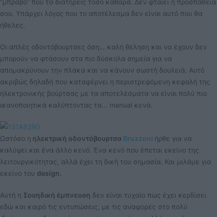
“μπράβο” που τα διατηρείς τόσο καθαρά. Δεν φταίει η προσπάθειά
σου. Υπάρχει λόγος που το αποτέλεσμα δεν είναι αυτό που θα
ήθελες.
Οι απλές οδοντόβουρτσες όση… καλή θέληση και να έχουν δεν
μπορούν να φτάσουν στα πιο δύσκολα σημεία για να
απομακρύνουν την πλάκα και να κάνουν σωστή δουλειά. Αυτό
ακριβώς δηλαδή που καταφέρνει η περιστρεφόμενη κεφαλή της
ηλεκτρονικής βούρτσας με τα αποτελέσματα να είναι πολύ πιο
ικανοποιητικά καλύπτοντας τα… manual κενά.
Ωστόσο η
ηλεκτρική οδοντόβουρτσα
Bruzzoni
ήρθε για να
καλύψει και ένα άλλο κενό. Ένα κενό που έπεται εκείνο της
λειτουργικότητας, αλλά έχει τη δική του σημασία. Και μιλάμε για
εκείνο του
design.
Αυτή η
Σουηδική έμπνευση
δεν είναι τυχαίο πως έχει κερδίσει
εδώ και καιρό τις εντυπώσεις, με τις αναφορές στο πολύ