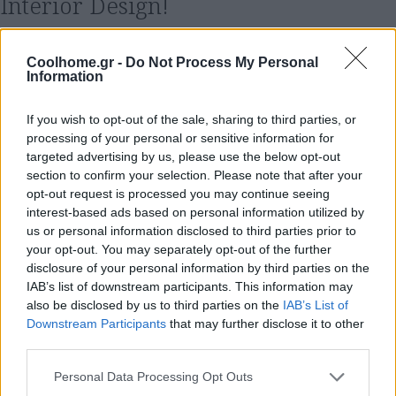
Interior Design!
Συμπληρώστε το Email σας
Coolhome.gr -
Do Not Process My Personal
Information
If you wish to opt-out of the sale, sharing to third parties, or
processing of your personal or sensitive information for
Tags:
Bruzzon
ηλεκτρική οδοντόβουρτσα
targeted advertising by us, please use the below opt-out
section to confirm your selection. Please note that after your
opt-out request is processed you may continue seeing
interest-based ads based on personal information utilized by
us or personal information disclosed to third parties prior to
your opt-out. You may separately opt-out of the further
disclosure of your personal information by third parties on the
Πέτρος Αντωνάκης
IAB’s list of downstream participants. This information may
also be disclosed by us to third parties on the
IAB’s List of
Δείτε επίσης…
Downstream Participants
that may further disclose it to other
third parties.
13 Ιουλίου 0202
·
Συσκευές
O νέος προσωπικός χώρος εργασίας
Personal Data Processing Opt Outs
FOLLOW