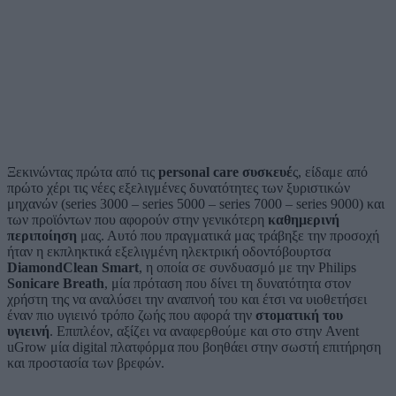
Ξεκινώντας πρώτα από τις
personal care συσκευέ
ς, είδαμε από
πρώτο χέρι τις νέες εξελιγμένες δυνατότητες των ξυριστικών
μηχανών (series 3000 – series 5000 – series 7000 – series 9000) και
των προϊόντων που αφορούν στην γενικότερη
καθημερινή
περιποίηση
μας. Αυτό που πραγματικά μας τράβηξε την προσοχή
ήταν η εκπληκτικά εξελιγμένη ηλεκτρική οδοντόβουρτσα
DiamondClean Smart
, η οποία σε συνδυασμό με την Philips
Sonicare Breath
, μία πρόταση που δίνει τη δυνατότητα στον
χρήστη της να αναλύσει την αναπνοή του και έτσι να υιοθετήσει
έναν πιο υγιεινό τρόπο ζωής που αφορά την
στοματική του
υγιεινή
. Επιπλέον, αξίζει να αναφερθούμε και στο στην Avent
uGrow μία digital πλατφόρμα που βοηθάει στην σωστή επιτήρηση
και προστασία των βρεφών.