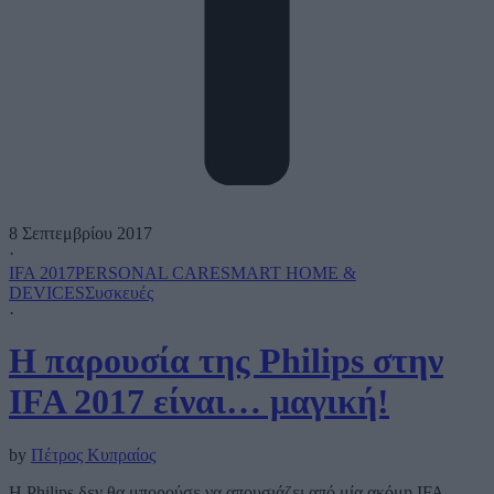
8 Σεπτεμβρίου 2017
·
IFA 2017
PERSONAL CARE
SMART HOME &
DEVICES
Συσκευές
·
Η παρουσία της Philips στην
IFA 2017 είναι… μαγική!
by
Πέτρος Κυπραίος
H Philips δεν θα μπορούσε να απουσιάζει από μία ακόμη IFA,