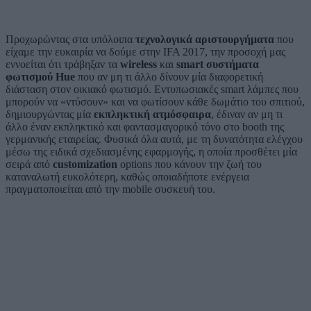
Προχωρώντας στα υπόλοιπα
τεχνολογικά αριστουργήματα
που
είχαμε την ευκαιρία να δούμε στην IFA 2017, την προσοχή μας
εννοείται ότι τράβηξαν τα
wireless
και
smart συστήματα
φωτισμού Hue
που αν μη τι άλλο δίνουν μία διαφορετική
διάσταση στον οικιακό φωτισμό. Εντυπωσιακές smart λάμπες που
μπορούν να «ντύσουν» και να φωτίσουν κάθε δωμάτιο του σπιτιού,
δημιουργώντας μία
εκπληκτική ατμόσφαιρα
, έδιναν αν μη τι
άλλο έναν εκπληκτικό και φαντασμαγορικό τόνο στο booth της
γερμανικής εταιρείας. Φυσικά όλα αυτά, με τη δυνατότητα ελέγχου
μέσω της ειδικά σχεδιασμένης εφαρμογής, η οποία προσθέτει μία
σειρά από
customization
options που κάνουν την ζωή του
καταναλωτή ευκολότερη, καθώς οποιαδήποτε ενέργεια
πραγματοποιείται από την mobile συσκευή του.