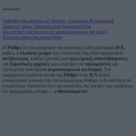
Latest posts
Λαβράκι στο φούρνο με πατάτες, ντοματίνια & μυρωδικά
Τάρτα με σύκα, προσούτο και γκοργκοντζόλα
Το μυστικό για να μένει το μαρούλι φρέσκο για μέρες
Αλμυρά μπισκότα παρμεζάνας
H
Philips
δεν θα μπορούσε να απουσιάζει από μία ακόμη
IFA
,
καθώς η
πλούσια γκάμα
των συσκευών της είναι πραγματικά
ανεξάντλητη
, καθώς ξεκινάει από
ηλεκτρικές οδοντόβουρτσες
και
ξυριστικές μηχανές
και καταλήγει σε
τηλεοράσεις
και
εξελιγμένα συστήματα
ατμοσφαιρικού φωτισμού
. Στο
πραγματικά τεράστιο booth της
Philips
στην
IFA
(όπου
επικρατούσε πανικός από τον κόσμο) μας δόθηκε η δυνατότητα να
γνωρίσουμε καλύτερα όλες τις συσκευές της και δεν σας κρύβουμε
ότι πραγματικά μείναμε…
ενθουσιασμένοι
!