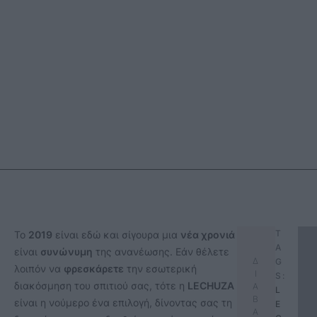
T
Το
2019
είναι εδώ και σίγουρα μια
νέα χρονιά
A
είναι
συνώνυμη
της ανανέωσης. Εάν θέλετε
Δ
G
λοιπόν να
φρεσκάρετε
την εσωτερική
Ι
S:
διακόσμηση του σπιτιού σας, τότε η
LECHUZA
Α
L
Β
είναι η νούμερο ένα επιλογή, δίνοντας σας τη
E
Α