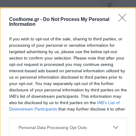
g
n
Coolhome.gr -
Do Not Process My Personal
!
Information
Σ
If you wish to opt-out of the sale, sharing to third parties, or
υ
μ
processing of your personal or sensitive information for
π
targeted advertising by us, please use the below opt-out
λ
η
section to confirm your selection. Please note that after your
ρ
opt-out request is processed you may continue seeing
ώ
interest-based ads based on personal information utilized by
σ
τε
us or personal information disclosed to third parties prior to
τ
your opt-out. You may separately opt-out of the further
ο
E
disclosure of your personal information by third parties on the
m
IAB’s list of downstream participants. This information may
ail
also be disclosed by us to third parties on the
IAB’s List of
σ
α
Downstream Participants
that may further disclose it to other
ς
third parties.
Personal Data Processing Opt Outs