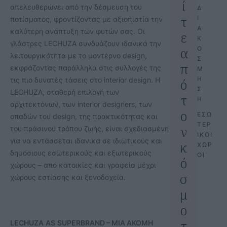
ί
απελευθερώνει από την δέσμευση του
Δ
τ
Ι
ποτίσματος, φροντίζοντας με αξιοπιστία την
Α
καλύτερη ανάπτυξη των φυτών σας. Οι
ε
Κ
γλάστρες LECHUZA συνδυάζουν ιδανικά την
α
Ο
λειτουργικότητα με το μοντέρνο design,
Σ
π
εκφράζοντας παράλληλα στις συλλογές της
Μ
Η
τις πιο δυνατές τάσεις στο interior design. Η
ό
Σ
LECHUZA, σταθερή επιλογή των
τ
Η
αρχιτεκτόνων, των interior designers, των
ο
ΕΣΩ
οπαδών του design, της πρακτικότητας και
ΤΕΡ
ν
του πράσινου τρόπου ζωής, είναι σχεδιασμένη
ΙΚΟΙ 
για να εντάσσεται ιδανικά σε ιδιωτικούς και
κ
ΧΩΡ
δημόσιους εσωτερικούς και εξωτερικούς
ΟΙ
ό
χώρους – από κατοικίες και γραφεία μέχρι
σ
χώρους εστίασης και ξενοδοχεία.
μ
ο
τ
LECHUZA
AS
SUPERBRAND
– ΜΙΑ ΑΚΟΜΗ