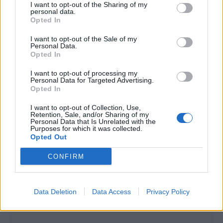
I want to opt-out of the Sharing of my
personal data.
Opted In
I want to opt-out of the Sale of my
Personal Data.
SHARE:
Opted In
LATEST POSTS
Σουβλάκια σολομού με μαρινάδα σόγιας και
I want to opt-out of processing my
τζίντζερ
Personal Data for Targeted Advertising.
Opted In
I want to opt-out of Collection, Use,
Retention, Sale, and/or Sharing of my
Personal Data that Is Unrelated with the
Purposes for which it was collected.
Παγωμένο cheesecake με φράουλες και βάση από
βρώμη
Opted Out
CONFIRM
Λαβράκι στο φούρνο με πατάτες, ντοματίνια &
Data Deletion
Data Access
Privacy Policy
μυρωδικά