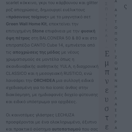
Α
scarlet κόκκινο, γκρι του κάρβουνου και glitter
ς
Σ
Π
ροζ αποχρώσεις, δημιουργεί ευέλικτους
Α
Ι
Υ
«
πράσινους τοίχους
» με το μαγνητικό σετ
Τ
Τ
Green Wall Home Kit
, επεκτείνει την
Ι
Ο
Κ
επιτυχημένη
Stone
επιφάνεια με την
φυσική
Π
Α
όψη πέτρας
στη BALCONERA 50 & 80 και στο
Ο
Ι
επιτραπέζιο CANTO Cube 14, εμπνέεται από
Τ
…
Ε
Ι
τις
αποχρώσεις της μόδας
με νέους
Ζ
χρωματισμούς σε μοντέλα όπως η
μ
Ο
σκανδιναβικής αισθητικής YULA, η διαχρονική
π
Μ
CLASSICO και η μεσογειακή RUSTICO, ενώ
Ε
ν
λανσάρει την
ORCHIDEA
μια συλλογή ειδικά
Ν
Η 
ε
σχεδιασμένη για το πιο iconic άνθος στην
Γ
διακόσμηση, με ημιδιαφανές δοχείο φύτευσης
υ
Λ
και ειδικό υπόστρωμα για ορχιδέες.
Α
σ
Σ
τ
Οι καινοτόμες γλάστρες LECHUZA
Τ
προσφέρονται με ένα ολοκληρωμένο, έξυπνο
Ρ
ε
Α
και πρακτικό σύστημα
αυτοποτισμού
που σας