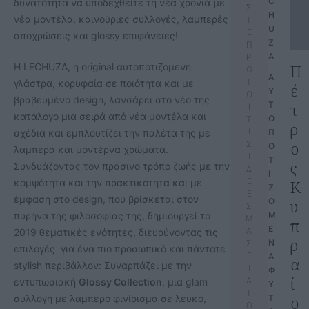
C
δυνατότητα να υποδεχθείτε τη νέα χρονιά με
Σ
H
νέα μοντέλα, καινούριες συλλογές, λαμπερές
Τ
U
Ε
αποχρώσεις και glossy επιφάνειες!
Z
Π
A
Ρ
Η LECHUZA, η original αυτοποτιζόμενη
Π
Ω
Α
Τ
γλάστρα, κορυφαία σε ποιότητα και με
έ
Υ
Ο
βραβευμένο design, λανσάρει στο νέο της
Τ
τ
Ι
κατάλογο μια σειρά από νέα μοντέλα και
Ο
Τ
ρ
Ι
σχέδια και εμπλουτίζει την παλέτα της με
Π
ο
Σ
Ο
λαμπερά και μοντέρνα χρώματα.
Ι
Τ
ς
Συνδυάζοντας τον πράσινο τρόπο ζωής με την
Δ
Ι
Ε
κομψότητα και την πρακτικότητα και με
Κ
Ζ
Ε
έμφαση στο design, που βρίσκεται στον
Ο
υ
Σ
πυρήνα της φιλοσοφίας της, δημιουργεί το
Μ
Μ
π
Ε
Α
2019 θεματικές ενότητες, διευρύνοντας τις
ρ
Ν
Σ
επιλογές για ένα πιο προσωπικό και πάντοτε
Γ
Α 
α
stylish περιβάλλον: Συναρπάζει με την
Ι
Φ
ί
Α
εντυπωσιακή
Glossy
Collection
, μια glam
Υ
Τ
συλλογή με λαμπερό φινίρισμα σε λευκό,
Τ
ο
Ο