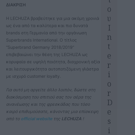
ΔΙΑΚΡΙΣΗ
ο
υ
Η LECHUZA βραβεύτηκε για μια ακόμη χρονιά
I
ως ένα από τα καλύτερα και πιο δυνατά
brands στη Γερμανία από την οργάνωση
n
Superbrands International. Ο τίτλος
t
“Superbrand Germany 2018/2019”
e
επιβεβαιώνει την θέση της LECHUZA ως
κορυφαία σε υψηλή ποιότητα, διαχρονική αξία
r
και λειτουργικότητα αυτοποτιζόμενη γλάστρα
i
με ισχυρό customer loyalty.
o
Για αυτό μη αργείτε άλλο λοιπόν, δώστε στη
r
διακόσμηση του σπιτιού σας τον αέρα της
D
ανανέωσης και της φρεσκάδας που τόσο
e
καιρό επιθυμούσατε, κάνοντας μια επίσκεψη
s
από το
official website
της
LECHUZA
!
i