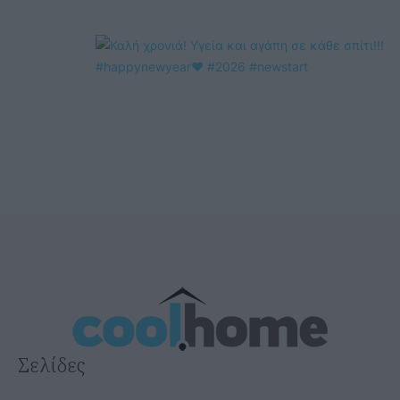
@COOLH
OMEGR