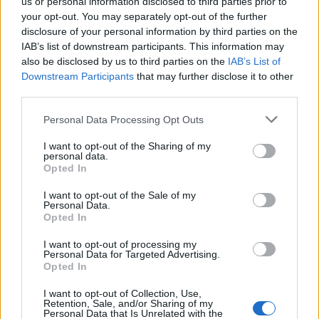
us or personal information disclosed to third parties prior to
Δείτε επίσης…
your opt-out. You may separately opt-out of the further
disclosure of your personal information by third parties on the
13 Ιουλίου 0202
·
Συσκευές
IAB’s list of downstream participants. This information may
O νέος προσωπικός χώρος εργασίας
also be disclosed by us to third parties on the
IAB’s List of
FOLLOW US
Downstream Participants
that may further disclose it to other
third parties.
Personal Data Processing Opt Outs
I want to opt-out of the Sharing of my
personal data.
Opted In
I want to opt-out of the Sale of my
Personal Data.
Opted In
I want to opt-out of processing my
Personal Data for Targeted Advertising.
Opted In
I want to opt-out of Collection, Use,
Retention, Sale, and/or Sharing of my
Personal Data that Is Unrelated with the