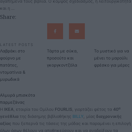
αγαπημένα τους βιβλία. Ο κομψός σχεδιασμός, η λειτουργικότητά
και η …
Share:
LATEST POSTS
Λαβράκι στο
Τάρτα με σύκα,
Το μυστικό για να
φούρνο με
προσούτο και
μένει το μαρούλι
πατάτες,
γκοργκοντζόλα
φρέσκο για μέρες
ντοματίνια &
μυρωδικά
Αλμυρά μπισκότα
παρμεζάνας
α
Η
ΙΚΕΑ
, εταιρία του Ομίλου
FOURLIS
, γιορτάζει φέτος τα
40
γενέθλια
της διάσημης βιβλιοθήκης
BILLY
,
μίας
διαχρονικής
αξίας
που ξεπερνά τις τάσεις της μόδας και παραμένει η επιλογή
όλων όσων θέλουν να αποθηκεύσουν και να αναδείξουν τα