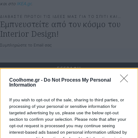
και στο
IKEA.gr
.
ΔΙΑΒΑΣΤΕ ΠΡΩΤΟΙ ΤΙΣ ΙΔΕΕΣ ΜΑΣ ΓΙΑ ΤΟ ΣΠΙΤΙ ΚΑΙ…
Εμπνευστείτε από τον κόσμο του
Interior Design!
Συμπληρώστε το Email σας
Coolhome.gr -
Do Not Process My Personal
Tags:
Billy
ΙΚΕΑ
φουρλης
Information
If you wish to opt-out of the sale, sharing to third parties, or
processing of your personal or sensitive information for
targeted advertising by us, please use the below opt-out
section to confirm your selection. Please note that after your
opt-out request is processed you may continue seeing
Πέτρος Κυπραίος
interest-based ads based on personal information utilized by