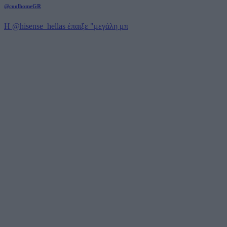
@coolhomeGR
Η @hisense_hellas έπαιξε "μεγάλη μπ