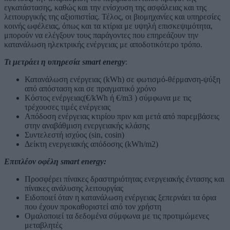
εγκατάστασης, καθώς και την ενίσχυση της ασφάλειας και της
λειτουργικής της αξιοπιστίας. Τέλος, οι βιομηχανίες και υπηρεσίες
κοινής ωφέλειας, όπως και τα κτίρια με υψηλή επισκεψιμότητα,
μπορούν να ελέγξουν τους παράγοντες που επηρεάζουν την
κατανάλωση ηλεκτρικής ενέργειας με αποδοτικότερο τρόπο.
Τι μετράει η υπηρεσία smart energy
:
Κατανάλωση ενέργειας (kWh) σε φωτισμό-θέρμανση-ψύξη
από απόσταση και σε πραγματικό χρόνο
Κόστος ενέργειας(€/kWh ή €/m3 ) σύμφωνα με τις
τρέχουσες τιμές ενέργειας
Απόδοση ενέργειας κτιρίου πριν και μετά από παρεμβάσεις
στην αναβάθμιση ενεργειακής κλάσης
Συντελεστή ισχύος (sin, cosin)
Δείκτη ενεργειακής απόδοσης (kWh/m2)
Επιπλέον οφέλη smart energy:
Προσφέρει πίνακες δραστηριότητας ενεργειακής έντασης και
πίνακες ανάλυσης λειτουργίας
Ειδοποιεί όταν η κατανάλωση ενέργειας ξεπερνάει τα όρια
που έχουν προκαθοριστεί από τον χρήστη
Ομαλοποιεί τα δεδομένα σύμφωνα με τις προτιμώμενες
μεταβλητές