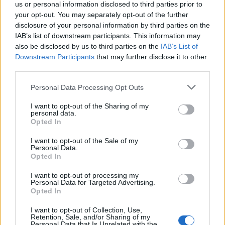
us or personal information disclosed to third parties prior to
your opt-out. You may separately opt-out of the further
disclosure of your personal information by third parties on the
IAB’s list of downstream participants. This information may
also be disclosed by us to third parties on the
IAB’s List of
Downstream Participants
that may further disclose it to other
third parties.
Personal Data Processing Opt Outs
Latest posts
I want to opt-out of the Sharing of my
Μπιφτέκια γαλοπούλας με κουρκουμά και ψητές γλυκοπατάτες
personal data.
Σουβλάκια σολομού με μαρινάδα σόγιας και τζίντζερ
Opted In
Παγωμένο cheesecake με φράουλες και βάση από βρώμη
Λαβράκι στο φούρνο με πατάτες, ντοματίνια & μυρωδικά
I want to opt-out of the Sale of my
Personal Data.
Η
WATT
+
VOLT
απευθυνόμενη σε επιχειρήσεις και μεγάλες
Opted In
βιομηχανίες που στοχεύουν στη βελτιστοποίηση της ενεργειακής
τους διαχείρισης, τόσο από πλευράς οικονομικής απόδοσης, όσο
I want to opt-out of processing my
και από πλευράς περιβαλλοντικού αποτυπώματος, δημιούργησε την
Personal Data for Targeted Advertising.
ολοκληρωμένη υπηρεσία εξοικονόμησης ενέργειας
smart
Opted In
everythin
g
. Η υπηρεσία αυτή παρέχεται μέσω μιας πλατφόρμας, η
οποία προσφέρει μεγάλο αριθμό καθετοποιημένων λύσεων, με
I want to opt-out of Collection, Use,
σκοπό τη στοχευμένη ενεργειακή παρακολούθηση και την
Retention, Sale, and/or Sharing of my
Personal Data that Is Unrelated with the