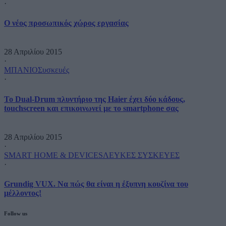
·
O νέος προσωπικός χώρος εργασίας
28 Απριλίου 2015
·
ΜΠΑΝΙΟ
Συσκευές
·
Το Dual-Drum πλυντήριο της Haier έχει δύο κάδους,
touchscreen και επικοινωνεί με το smartphone σας
28 Απριλίου 2015
·
SMART HOME & DEVICES
ΛΕΥΚΕΣ ΣΥΣΚΕΥΕΣ
·
Grundig VUX. Να πώς θα είναι η έξυπνη κουζίνα του
μέλλοντος!
Follow us