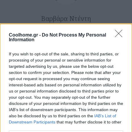
Βαρβάρα Ντέντη
Δείτε επίσης…
Coolhome.gr -
Do Not Process My Personal
Information
13 Ιουλίου 0202
·
28 Απριλίου 2015
28 Απριλίου 2015
Συσκευές
·
·
O νέος
If you wish to opt-out of the sale, sharing to third parties, or
ΜΠΑΝΙΟ
Συσκευές
SMART HOME & 
processing of your personal or sensitive information for
Το Dual-
προσωπικός
DEVICES
targeted advertising by us, please use the below opt-out
Drum
χώρος
ΛΕΥΚΕΣ ΣΥΣΚΕΥΕΣ
section to confirm your selection. Please note that after your
πλυντήριο
Grundig
εργασίας
opt-out request is processed you may continue seeing
interest-based ads based on personal information utilized by
της Haier
VUX. Να πώς
us or personal information disclosed to third parties prior to
έχει δύο
θα είναι η
your opt-out. You may separately opt-out of the further
κάδους,
έξυπνη
disclosure of your personal information by third parties on the
IAB’s list of downstream participants. This information may
touchscreen
κουζίνα του
also be disclosed by us to third parties on the
IAB’s List of
και
μέλλοντος!
Downstream Participants
that may further disclose it to other
επικοινωνεί
third parties.