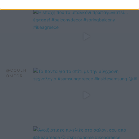
@COOLH
OMEGR