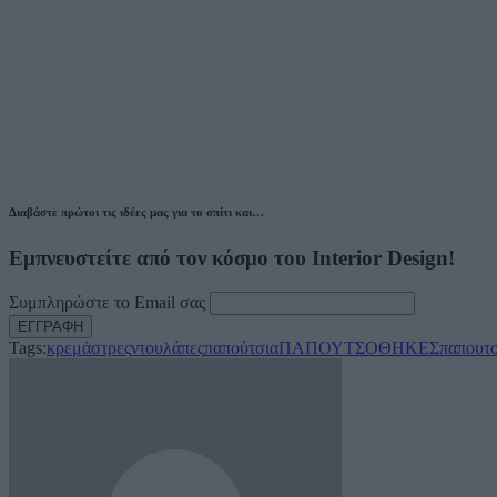
Διαβάστε πρώτοι τις ιδέες μας για το σπίτι και…
Εμπνευστείτε από τον κόσμο του Interior Design!
Συμπληρώστε το Email σας
Tags:
κρεμάστρες
ντουλάπες
παπούτσια
ΠΑΠΟΥΤΣΟΘΗΚΕΣ
παπουτ