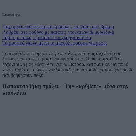
Latest posts
Παγωμένο cheesecake με φράουλες και βάση από βρώμη
Λαβράκι στο φούρνο με πατάτες, ντοματίνια & μυρωδικά
Τάρτα με σύκα, προσούτο και γκοργκοντζόλα
Το μυστικό για να μένει το μαρούλι φρέσκο για μέρες
Τα παπούτσια μπορούν να γίνουν ένας από τους συχνότερους
λόγους που το σπίτι μας είναι ακατάστατο. Οι παπουτσοθήκες
έρχονται να μας λύσουν τα χέρια. Ωστόσο, καταλαμβάνουν πολύ
χώρο. Ορίστε μερικές εναλλακτικές παπουτσοθήκες και tips που θα
σας βοηθήσουν πολύ.
Παπουτσοθήκη τρόλει – Την «κρύβετε» μέσα στην
ντουλάπα