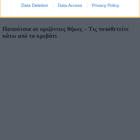
Data Deletion
Data Access
Privacy Policy
Παπούτσια σε οριζόντιες θήκες – Τις τοποθετείτε
κάτω από το κρεβάτι