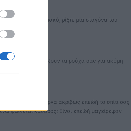
σμα, προτιμότερο μακό, ρίξτε μία σταγόνα του
γουρα, θα μοσχομυρίζουν τα ρούχα σας για ακόμη
να μυρίζουν περίεργα ακριβώς επειδή το σπίτι σας
 ενώ φαίνεται καθαρός; Είναι επειδή μαγείρεψαν