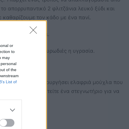
 το απορρυπαντικό 2 φλιτζάνια λευκό ξύδι και
 καθαρίζουμε τον κάδο με ένα πανί.
ρίου αντί για ξύδι.
sonal or
υργεί δυσάρεστες μυρωδιές η υγρασία.
ection to
ou may
 personal
out of the
 downstream
 η υγρασία θα δημιουργήσει ελαφριά μούχλα που
B’s List of
τείτε να προμηθευτείτε ένα στεγνωτήριο για να