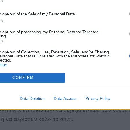
In
α
o opt-out of the Sale of my Personal Data.
χα σας ακόμη πιο ωραία. Σε ένα παλιό κομμένο ύφα
In
ν κάδο του πλυντηρίου μαζί με τα υπόλοιπα ρούχα.
to opt-out of processing my Personal Data for Targeted
ing.
In
χων
o opt-out of Collection, Use, Retention, Sale, and/or Sharing
ersonal Data that Is Unrelated with the Purposes for which it
ντουλάπες σας και ειδικά αρωματικά για ρούχα. Σί
lected.
Out
CONFIRM
αρό
Data Deletion
Data Access
Privacy Policy
Έτσι, ακόμη και εάν είναι εντελώς καθαρά, μπορεί 
ναντήσετε κάποιον που να μυρίζει κάπως σαν κρέας
ή να αερίσουν καλά το σπίτι.