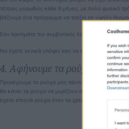
τέτοιες μυρωδιές κάθε 6 μήνες, με πολύ φυσικό τρ
βάζουμε ένα πρόγραμμα να τρέξει σε υψηλή θερμοκρ
Coolhome
Εάν προτιμάτε πιο συμβατικές λύσεις, μπορείτε να 
If you wish 
Να έχετε γενικά υπόψιν σας να κρατάτε αρκετά το
sensitive in
confirm you
continue se
4. Αφήνουμε τα ρούχα να στε
information 
further disc
Προσέχουμε τα ρούχα μας πάντα να στεγνώσουν εν
participants
Downstream 
θα κάνει τα ρούχα να μυρίζουν άσχημα. Εάν ζείτε 
έχετε στεγνά ρούχα όταν τα χρειάζεστε.
Persona
I want t