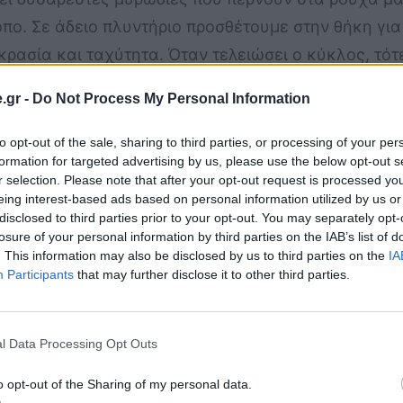
όπο. Σε άδειο πλυντήριο προσθέτουμε στην θήκη για
ασία και ταχύτητα. Όταν τελειώσει ο κύκλος, τότε
.gr -
Do Not Process My Personal Information
προμηθευτείτε ένα εξειδικευμένο καθαριστικό πλυντη
to opt-out of the sale, sharing to third parties, or processing of your per
 καπάκι του πλυντηρίου ανοιχτό ώστε να μην δημιο
formation for targeted advertising by us, please use the below opt-out s
r selection. Please note that after your opt-out request is processed y
eing interest-based ads based on personal information utilized by us or
γνώσουν καλά
disclosed to third parties prior to your opt-out. You may separately opt-
losure of your personal information by third parties on the IAB’s list of
τελώς πριν επιστρέψουν στα συρτάρια μας. Αλλιώς
. This information may also be disclosed by us to third parties on the
IA
Participants
that may further disclose it to other third parties.
σε περιοχή με ισχυρή βροχόπτωση και υγρασία, σκεφ
l Data Processing Opt Outs
o opt-out of the Sharing of my personal data.