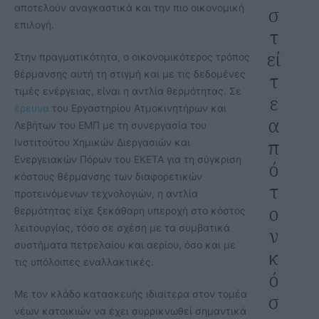
αποτελούν αναγκαστικά και την πιο οικονομική
σ
επιλογή.
τ
εί
Στην πραγματικότητα, ο οικονομικότερος τρόπος
θέρμανσης αυτή τη στιγμή και με τις δεδομένες
τ
τιμές ενέργειας, είναι η αντλία θερμότητας. Σε
ε
έρευνα
του Εργαστηρίου Ατμοκινητήρων και
α
Λεβήτων του ΕΜΠ με τη συνεργασία του
π
Ινστιτούτου Χημικών Διεργασιών και
Ενεργειακών Πόρων του ΕΚΕΤΑ για τη σύγκριση
ό
κόστους θέρμανσης των διαφορετικών
τ
προτεινόμενων τεχνολογιών, η αντλία
ο
θερμότητας είχε ξεκάθαρη υπεροχή στο κόστος
λειτουργίας, τόσο σε σχέση με τα συμβατικά
ν
συστήματα πετρελαίου και αερίου, όσο και με
κ
τις υπόλοιπες εναλλακτικές.
ό
Με τον κλάδο κατασκευής ιδιαίτερα στον τομέα
σ
νέων κατοικιών να έχει συρρικνωθεί σημαντικά