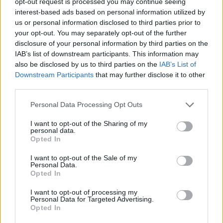
opt-out request is processed you may continue seeing
σημειωθεί πως το σύστημα έχει σχεδιαστεί για
interest-based ads based on personal information utilized by
λειτουργία με συγκεκριμένες θερμοκρασίες και
us or personal information disclosed to third parties prior to
κάθε επέμβαση στη θερμοκρασία καθιστά το
your opt-out. You may separately opt-out of the further
αποτέλεσμα απόδοσης αμφίβολο. Καμία
disclosure of your personal information by third parties on the
αντιστάθμιση, κανένας αυτοματισμός και
IAB’s list of downstream participants. This information may
κανένα δοχείο αδρανείας δεν μπορούν να
also be disclosed by us to third parties on the
IAB’s List of
Downstream Participants
that may further disclose it to other
βοηθήσουν, όταν τα εγκατεστημένα σώματα
third parties.
έχουν επιλεγεί για λειτουργία νερού π.χ. 60℃
και πάνω. Εάν τα σώματα είναι
Personal Data Processing Opt Outs
υπερδιαστασιολογημένα, η θέρμανση πολύ
πιθανόν να επιτευχθεί με τους 55℃ ή τους 65℃
I want to opt-out of the Sharing of my
personal data.
αλλά δεν θα ισχύει το ίδιο για την εξοικονόμηση.
Opted In
Και αυτές οι μονάδες ενδείκνυνται για χρήση με
I want to opt-out of the Sale of my
Personal Data.
ενδοαδαπέδια ή μονάδες fan coils και η
Opted In
δυνατότητα ακόμη υψηλότερης θερμοκρασίας
I want to opt-out of processing my
είναι η αποτελεσματική παραγωγή ζεστού νερού
Personal Data for Targeted Advertising.
χρήσης.
Opted In