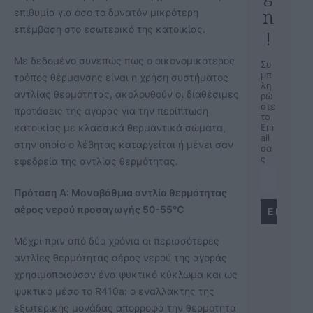
n
επιθυμία για όσο το δυνατόν μικρότερη
επέμβαση στο εσωτερικό της κατοικίας.
!
Με δεδομένο συνεπώς πως ο οικονομικότερος
Συ
μπ
τρόπος θέρμανσης είναι η χρήση συστήματος
λη
αντλίας θερμότητας, ακολουθούν οι διαθέσιμες
ρώ
στε
προτάσεις της αγοράς για την περίπτωση
το
κατοικίας με κλασσικά θερμαντικά σώματα,
Em
ail
στην οποία ο λέβητας καταργείται ή μένει σαν
σα
ς
εφεδρεία της αντλίας θερμότητας.
Πρόταση Α: Μονοβάθμια αντλία θερμότητας
αέρος νερού προσαγωγής 50-55
℃
Μέχρι πριν από δύο χρόνια οι περισσότερες
αντλίες θερμότητας αέρος νερού της αγοράς
χρησιμοποιούσαν ένα ψυκτικό κύκλωμα και ως
ψυκτικό μέσο το R410a: o εναλλάκτης της
εξωτερικής μονάδας απορροφά την θερμότητα