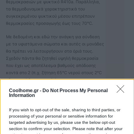
θερμοκρασιών με ψυκτικό R410a. Παράλληλα,
τα θερμοδυναμικά χαρακτηριστικά του
συγκεκριμένου ψυκτικού μέσου επιτρέπουν
θερμοκρασίες προσαγωγής έως τους 70℃.
Με δεδομένη και εδώ την ανάγκη για σύνδεση
με τα υφιστάμενα σώματα και αυτές οι μονάδες
θα πρέπει να λειτουργήσουν στα όριά τους.
Σχεδόν πάντα θα ζητηθεί υψηλή θερμοκρασία
που έχει ως αποτέλεσμα βαθμούς απόδοσης
κοντά στο 2 (π.χ. ζήτηση 65℃ νερού στους 2℃
εξωτερική θερμοκρασία).
Coolhome.gr -
Do Not Process My Personal
Παρόλα αυτά, μία καλά ρυθμισμένη
Information
αντιστάθμιση θα περιορίσει στο ελάχιστο την
περίοδο λειτουργίας σε υψηλές θερμοκρασίες
If you wish to opt-out of the sale, sharing to third parties, or
προσαγωγής και όταν αυτό είναι αναγκαίο θα
processing of your personal or sensitive information for
γίνεται είτε θερμοδυναμικά, είτε με τη βοήθεια
targeted advertising by us, please use the below opt-out
section to confirm your selection. Please note that after your
ηλεκτρικής αντίστασης. Είναι σημαντικό να