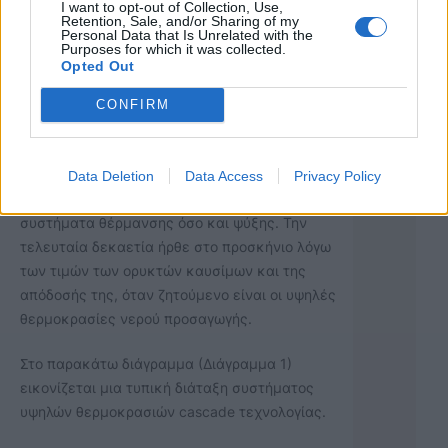
I want to opt-out of Collection, Use,
Πρόταση Γ: Αντλία θερμότητας αέρος νερού
Retention, Sale, and/or Sharing of my
προσαγωγής 80
℃
cascade τεχνολογίας (με
Personal Data that Is Unrelated with the
Purposes for which it was collected.
δύο ανεξάρτητα ψυκτικά κυκλώματα) Daikin
Opted Out
Altherma Υψηλών Θερμοκρασιών
CONFIRM
Η συγκεκριμένη τεχνολογία χρησιμοποιεί δύο
ανεξάρτητα ψυκτικά κυκλώματα με διαφορετικό
ψυκτικό μέσο. Υπάρχει στην αγορά εδώ και
Data Deletion
Data Access
Privacy Policy
αρκετά χρόνια αποτελώντας τη λύση τόσο για
συστήματα θέρμανσης όσο και ψύξης. Την
τελευταία δεκαετία ήρθε στο προσκήνιο λόγω
των τιμών των ορυκτών καυσίμων και της
απόδοσής της, όταν ζητούμενο είναι οι υψηλές
θερμοκρασίες νερού προσαγωγής.
Στο παρακάτω διάγραμμα (Διάγραμμα 1)
εικονίζεται μια τυπική διάταξη συστήματος
υψηλών θερμοκρασιών cascade τεχνολογίας.