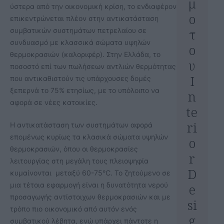
μ
ύστερα από την οικονομική κρίση, το ενδιαφέρον
ο
επικεντρώνεται πλέον στην αντικατάσταση
τ
συμβατικών συστημάτων πετρελαίου σε
συνδυασμό με κλασσικά σώματα υψηλών
ο
θερμοκρασιών (καλοριφέρ). Στην Ελλάδα, το
υ
ποσοστό επί των πωλήσεων αντλιών θερμότητας
I
που αντικαθιστούν τις υπάρχουσες δομές
ξεπερνά το 75% ετησίως, με το υπόλοιπο να
n
αφορά σε νέες κατοικίες.
te
ri
Η αντικατάσταση των συστημάτων αφορά
επομένως κυρίως τα κλασικά σώματα υψηλών
o
θερμοκρασιών, όπου οι θερμοκρασίες
r
λειτουργίας στη μεγάλη τους πλειοψηφία
D
κυμαίνονται μεταξύ 60-75℃. Το ζητούμενο σε
μια τέτοια εφαρμογή είναι η δυνατότητα νερού
e
προσαγωγής αντίστοιχων θερμοκρασιών και με
si
τρόπο πιο οικονομικό από αυτόν ενός
g
συμβατικού λέβητα, ενώ υπάρχει πάντοτε η