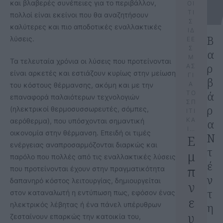
και βλαβερές συνέπειες για το περιβάλλον,
ΟΙ
ΤΙ
πολλοί είναι εκείνοι που θα αναζητήσουν
Σ
καλύτερες και πιο αποδοτικές εναλλακτικές
ΙΔ
Β
λύσεις.
ΕΕ
Σ
α
Μ
Τα τελευταία χρόνια οι λύσεις που προτείνονται
ρ
ΑΣ
είναι αρκετές και εστιάζουν κυρίως στην μείωση
ΓΙ
β
Α
του κόστους θέρμανσης, ακόμη και με την
ά
ΤΟ
επαναφορά παλαιότερων τεχνολογιών
ΣΠ
ρ
(ηλεκτρικοί θερμοσυσσωρευτές, σόμπες,
ΙΤΙ
ΚΑ
αερόθερμα), που υπόσχονται σημαντική
α
Ι…
οικονομία στην θέρμανση. Επειδή οι τιμές
Ν
Ε
ενέργειας αναπροσαρμόζονται διαρκώς και
τ
μ
παρόλο που πολλές από τις εναλλακτικές λύσεις
έ
π
που προτείνονται έχουν στην πραγματικότητα
ν
δαπανηρό κόστος λειτουργίας, δημιουργείται
ν
τ
στον καταναλωτή η εντύπωση πως, εφόσον ένας
ε
ηλεκτρικός λέβητας ή ένα πάνελ υπέρυθρων
η
υ
ζεσταίνουν επαρκώς την κατοικία του,