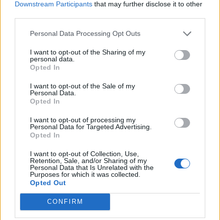
Downstream Participants
that may further disclose it to other
third parties.
Personal Data Processing Opt Outs
Latest posts
I want to opt-out of the Sharing of my
personal data.
Σουβλάκια σολομού με μαρινάδα σόγιας και τζίντζερ
Opted In
Παγωμένο cheesecake με φράουλες και βάση από βρώμη
Λαβράκι στο φούρνο με πατάτες, ντοματίνια & μυρωδικά
I want to opt-out of the Sale of my
Τάρτα με σύκα, προσούτο και γκοργκοντζόλα
Personal Data.
Opted In
Η
GROHE
επεκτείνει τη σειρά των συστημάτων νερού
GROHE
Blue
, προσθέτοντας το “
Matt Black”
στην παλέτα της σειράς, του
I want to opt-out of processing my
χρώματος που συγκαταλέγεται μεταξύ των κορυφαίων τάσεων στο
Personal Data for Targeted Advertising.
design εσωτερικού χώρου, προσδίδοντας κομψότητα και διαχρονική
Opted In
«πινελιά» στην καρδιά του σπιτιού, στην κουζίνα μας.
I want to opt-out of Collection, Use,
Το μαύρο είναι πλέον το νέο λευκό και επικρατεί τόσο στα design
Retention, Sale, and/or Sharing of my
trends, όσο και στις σύγχρονες προτάσεις διακόσμησης εσωτερικού
Personal Data that Is Unrelated with the
χώρου. Και η προτίμηση αυτή για το πιο κομψό, διαχρονικό «μη-
Purposes for which it was collected.
Opted Out
χρώμα» δεν σταματάει μόνο στο εσωτερικό του σπιτιού. Το μαύρο
χρώμα κατακλύζει πλέον όλα τα posts στα social media, τα
περιοδικά για τη διακόσμηση αλλά και τα πιο μοντέρνα σπίτια.
CONFIRM
Με την απόχρωση “Matt Black”, την πιο πρόσφατη προσθήκη της