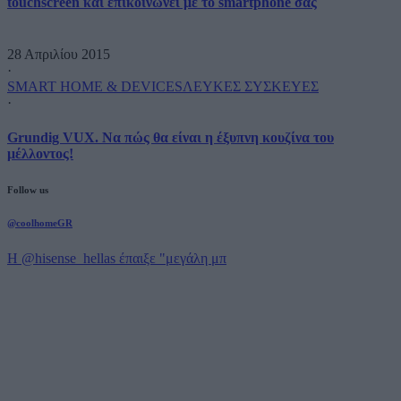
touchscreen και επικοινωνεί με το smartphone σας
28 Απριλίου 2015
·
SMART HOME & DEVICES
ΛΕΥΚΕΣ ΣΥΣΚΕΥΕΣ
·
Grundig VUX. Να πώς θα είναι η έξυπνη κουζίνα του
μέλλοντος!
Follow us
@coolhomeGR
Η @hisense_hellas έπαιξε "μεγάλη μπ