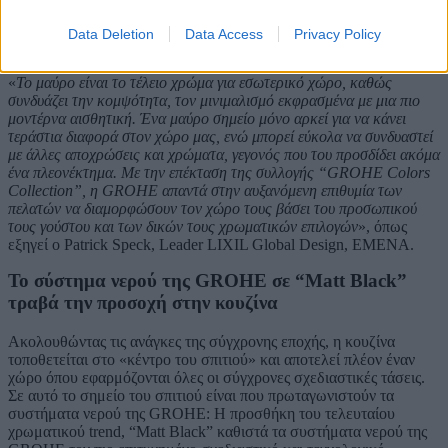
συλλογής GROHE Colors, η GROHE προσφέρει στους πελάτες
της τη δυνατότητα να επιλέξουν μοντέρνα και υψηλή αισθητική για
Data Deletion
Data Access
Privacy Policy
τον σχεδιασμό και τη διακόσμηση της κουζίνας τους.
«
Το μαύρο είναι το τέλειο χρώμα για εσωτερικό χώρο, καθώς
συνδυάζει την κομψότητα, τον μινιμαλισμό εκφρασμένα με μια πιο
μοντέρνα αισθητική. Ένα μαύρο σημείο μόνο αρκεί για να κάνει
τεράστια διαφορά στον χώρο μας, ενώ μπορεί εύκολα να συνδυαστεί
με άλλες αποχρώσεις και χρώματα, γεγονός που του προσδίδει ακόμα
ένα πλεονέκτημα. Με την επέκταση της συλλογής “GROHE Colors
Collection”, η GROHE απαντά στην αυξανόμενη επιθυμία των
πελατών να διαμορφώσουν τον χώρο τους βάσει του προσωπικού
τους γούστου και των δικών τους χρωματικών επιλογών
», όπως
εξηγεί ο Patrick Speck, Leader LIXIL Global Design, EMENA.
Το σύστημα νερού της GROHE σε “Matt Black”
τραβά την προσοχή στην κουζίνα
Ακολουθώντας τις ανάγκες της σύγχρονης εποχής, η κουζίνα
τοποθετείται στο «κέντρο του σπιτιού» και αποτελεί πλέον έναν
χώρο όπου εφαρμόζονται όλες οι σύγχρονες σχεδιαστικές τάσεις.
Σε αυτό το σημείο του σπιτιού είναι που πρωταγωνιστούν τα
συστήματα νερού της GROHE: Η προσθήκη του τελευταίου
χρωματικού trend, “Matt Black” καθιστά τα συστήματα νερού της