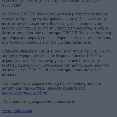
GROHE τον πιο επιτυχημένο σχεδιαστικό και τεχνολογικό
συνδυασμό.
Το έξυπνο GROHE Blue σύστημα νερού μετατρέπει το πόσιμο
νερό σε φιλτραρισμένο, διατηρώντας το σε ψύξη, ενώ δίνει τη
δυνατότητα ακόμα και για ανθρακούχο νερό, προσφέροντας
καθαρό νερό απευθείας από τη μπαταρία της κουζίνας. Αυτές οι
δυνατότητες καθιστούν το σύστημα GROHE Blue μια εξαιρετική
προσθήκη που ταιριάζει σε οποιαδήποτε κουζίνα, ενθαρρύνοντας
μας να ακολουθήσουμε έναν πιο βιώσιμο τρόπο ζωής.
Επιπλέον, υπάρχει το GROHE Red, το σύστημα της GROHE που
παρέχει φιλτραρισμένο νερό σε θερμοκρασία έως 100 °C και
περιορίζει τον χρόνο αναμονής για να ζεσταθεί το νερό. Το
GROHE Red δεν είναι μόνο εύκολο στη χρήση, αλλά, χάρη στο
πιστοποιημένο TÜV ChildLock σύστημα, είναι επίσης πολύ
ασφαλές.
Για περισσότερες πληροφορίες σχετικά με τα συνεργαζόμενα
καταστήματα της GROHE, μπορείτε να μπείτε εδώ:
https://www.grohe.gr/el_gr/
Για περισσότερες πληροφορίες, επισκεφθείτε:
www
.
grohe-x.com