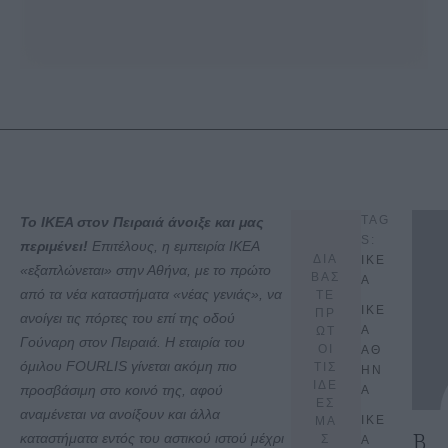
TAG
Το ΙΚΕΑ στον Πειραιά άνοιξε και μας
S:
περιμένει!
Επιτέλους, η εμπειρία ΙΚΕΑ
ΔΙΑ
ΙΚΕ
«εξαπλώνεται» στην Αθήνα, με το πρώτο
ΒΑΣ
Α
από τα νέα καταστήματα «νέας γενιάς», να
ΤΕ
ΙΚΕ
ΠΡ
ανοίγει τις πόρτες του επί της οδού
Α 
ΩΤ
Γούναρη στον Πειραιά. Η εταιρία του
ΟΙ
ΑΘ
όμιλου FOURLIS γίνεται ακόμη πιο
ΤΙΣ
ΗΝ
ΙΔΕ
προσβάσιμη στο κοινό της, αφού
Α
ΕΣ
αναμένεται να ανοίξουν και άλλα
ΙΚΕ
ΜΑ
Β
καταστήματα εντός του αστικού ιστού μέχρι
Σ
Α 