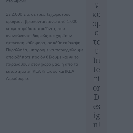
στο λιμάνι!
ν
κό
Σε 2.000 τ.μ. σε τρεις ξεχωριστούς
σμ
ορόφους, βρίσκονται πάνω από 1.000
ετοιμοπαράδοτα προϊόντα, που
ο
ανανεώνονται διαρκώς και χαρίζουν
το
έμπνευση κάθε φορά, σε κάθε επίσκεψη.
υ
Παράλληλα, μπορούμε να παραγγείλουμε
οποιοδήποτε προϊόν θέλουμε και να το
In
παραλάβουν στον χώρο μας, ή από τα
te
καταστήματα ΙΚΕΑ Κηφισός και ΙΚΕΑ
ri
Αεροδρόμιο.
or
D
es
ig
n!