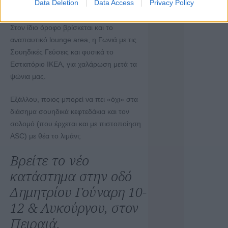
Data Deletion
Data Access
Privacy Policy
αλλά και ντουλάπες παρέχοντας
εξατομικευμένες λύσεις για κάθε σπίτι.
Στον ίδιο όροφο βρίσκεται και το
αναπαυτικό lounge area, η Γωνιά με τις
Σουηδικές Γεύσεις και φυσικά το
Εστιατόριο ΙΚΕΑ, για χαλάρωση μετά τα
ψώνια μας.
Εξάλλου, ποιος μπορεί να πει «όχι» στα
διάσημα σουηδικά κεφτεδάκια και τον
σολομό (που έρχεται και με πιστοποίηση
ΑSC) με θέα το λιμάνι;
Βρείτε το νέο
κατάστημα στην οδό
Δημητρίου Γούναρη 10-
12 & Λυκούργου, στον
Πειραιά.