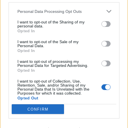
third parties.
Personal Data Processing Opt Outs
Στον πρώτο όροφο, θα
I want to opt-out of the Sharing of my
συναντήσουμε τον
personal data.
Opted In
Εκθεσιακό Χώρο, που
αποτελεί εδώ και
I want to opt-out of the Sale of my
Personal Data.
χρόνια ο χώρος
Opted In
έμπνευσης για το σπίτι
I want to opt-out of processing my
Personal Data for Targeted Advertising.
μας και όχι μόνο.
Opted In
I want to opt-out of Collection, Use,
Στον δεύτερο όροφο, φιλοξενείται το
Retention, Sale, and/or Sharing of my
Κέντρο Σχεδιασμού κουζίνας και
Personal Data that Is Unrelated with the
Purposes for which it was collected.
ντουλάπας. Ένα πρωτοποριακό τμήμα
Opted Out
στο οποίο εξειδικευμένοι υπάλληλοι
βρίσκονται καθημερινά εκεί, στη διάθεση
CONFIRM
μας. Θα μας βοηθήσουν να σχεδιάσουμε
λειτουργικούς χώρους, όπως η κουζίνα,