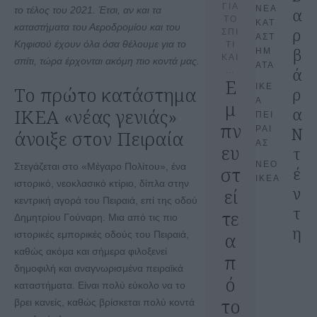
ΓΙΑ
ΝΕΑ 
το τέλος του 2021. Έτσι, αν και τα
α
ΤΟ
ΚΑΤ
καταστήματα του Αεροδρομίου και του
ρ
ΣΠΙ
ΑΣΤ
Κηφισού έχουν όλα όσα θέλουμε για το
ΤΙ
β
ΗΜ
ΚΑΙ
σπίτι, τώρα έρχονται ακόμη πιο κοντά μας.
ΑΤΑ
ά
…
Ε
ΙΚΕ
Το πρώτο κατάστημα
ρ
Α 
μ
α
ΙΚΕΑ «νέας γενιάς»
ΠΕΙ
πν
Ν
ΡΑΙ
άνοιξε στον Πειραία
ΑΣ
ευ
τ
ΝΕΟ 
Στεγάζεται στο «Μέγαρο Πολίτου», ένα
στ
έ
ΙΚΕΑ
ιστορικό, νεοκλασικό κτίριο, δίπλα στην
ν
εί
κεντρική αγορά του Πειραιά, επί της οδού
τ
τε
Δημητρίου Γούναρη. Μια από τις πιο
η
α
ιστορικές εμπορικές οδούς του Πειραιά,
καθώς ακόμα και σήμερα φιλοξενεί
π
δημοφιλή και αναγνωρισμένα πειραϊκά
ό
καταστήματα. Είναι πολύ εύκολο να το
το
βρει κανείς, καθώς βρίσκεται πολύ κοντά