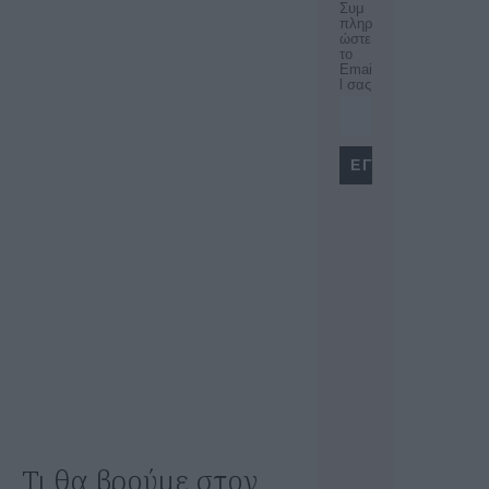
Συμ
πληρ
ώστε
το
Emai
l σας
Τι θα βρούμε στον